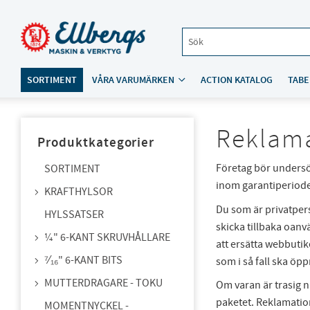
SORTIMENT
VÅRA VARUMÄRKEN
ACTION KATALOG
TABE
Reklama
Produktkategorier
Företag bör undersö
SORTIMENT
inom garantiperiod
KRAFTHYLSOR
Du som är privatpers
HYLSSATSER
skicka tillbaka oanv
¼" 6-KANT SKRUVHÅLLARE
att ersätta webbutik
⁷⁄₁₆" 6-KANT BITS
som i så fall ska ö
MUTTERDRAGARE - TOKU
Om varan är trasig n
paketet. Reklamation
MOMENTNYCKEL -