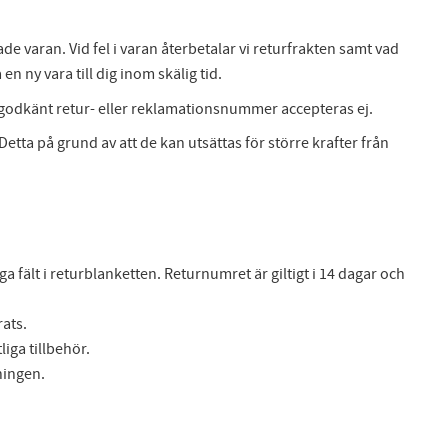
de varan. Vid fel i varan återbetalar vi returfrakten samt vad
en ny vara till dig inom skälig tid.
 godkänt retur- eller reklamationsnummer accepteras ej.
tta på grund av att de kan utsättas för större krafter från
ga fält i returblanketten. Returnumret är giltigt i 14 dagar och
rats.
liga tillbehör.
ckningen.