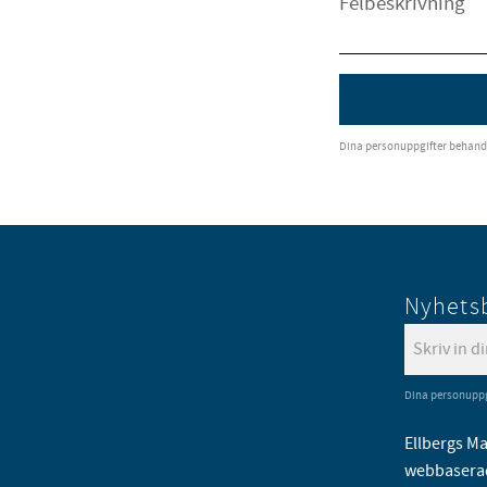
Dina personuppgifter behandl
Nyhets
Dina personuppg
Ellbergs Ma
webbaserad