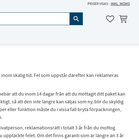
PRISER VISAS
INKL. MOMS
KUNDVAGN
FAVORITER
nom skälig tid. Fel som uppstår därefter kan reklameras
ebär att du inom 14 dagar från att du mottagit ditt paket kan
igt, så att den inte längre kan säljas som ny, blir du skyldig
r eller funktion måste du i vissa fall bryta förpackningen,
n.
ivatperson, reklamationsrätt i totalt 3 år från du mottog
 upptäckte felet. Om det finns garanti som är längre än 3 år