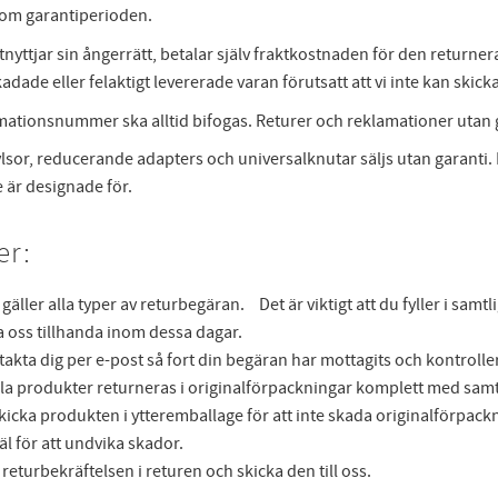
nom garantiperioden.
nyttjar sin ångerrätt, betalar själv fraktkostnaden för den returnera
adade eller felaktigt levererade varan förutsatt att vi inte kan skicka 
lamationsnummer ska alltid bifogas. Returer och reklamationer utan
sor, reducerande adapters och universalknutar säljs utan garanti. De
 är designade för.
er:
äller alla typer av returbegäran. Det är viktigt att du fyller i samtli
 oss tillhanda inom dessa dagar.
akta dig per e-post så fort din begäran har mottagits och kontrolle
lla produkter returneras i originalförpackningar komplett med samt
 skicka produkten i ytteremballage för att inte skada originalförpa
l för att undvika skador.
returbekräftelsen i returen och skicka den till oss.