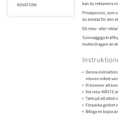
kan du reklamera i
NOVATORK
Privatperson, som ut
du betalat för den sk
Ett retur- eller rek
Tunnväggiga krafthyl
mutterdragare än de
Instruktion
Denna instruktion g
returen måste vara
Vi kommer att kont
Vid retur MÅSTE a
Tänk på att alltid
Förpacka godset vä
Bifoga en kopia av 