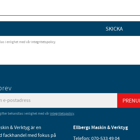
SKICKA
as i enlighet med vår
integritetspolicy
.
brev
PRENU
ifter behandlas i enlighet med vår
integritetspolicy
.
skin & Verktyg är en
Ellbergs Maskin & Verktyg
 fackhandel med fokus på
Telefon:
070-533 49 04