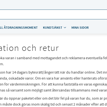
LL ÅTDRAGNINGSMOMENT
KUNDTJÄNST
MINA SIDOR
tion och retur
ka varan i samband med mottagandet och reklamera eventuella fel i
en.
on har 14 dagars bytesrätt/ångerrätt när du handlar online. Det inn
ända, oskadade varor. Om en vara har använts eller hanterats oförsikt
en för värdeminskningen. För att kunna fastställa en varas egenskape
ppnas så varsamt som möjligt samt återsändas tillsammans med vara
är du öppnar paketet eller om det blir fel på varan har du, som är pr
 måste dock göras inom skälig tid och senast 2 månader efter att du