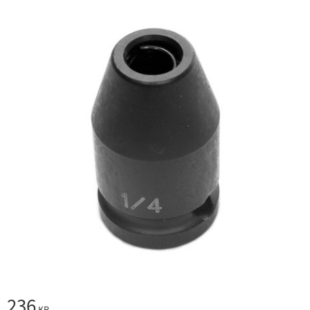
236
KR