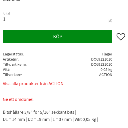
Antal
st
Lägg ti
KÖP
Lagerstatus
I lager
Artikelnr
DO69121010
Tillv. artikelnr
DO69121010
Vikt
0,05 kg
Tillverkare
ACTION
Visa alla produkter från ACTION
Ge ett omdöme!
Bitshållare 3/8" för 5/16" sexkant bits |
D1 = 14 mm | D2 = 19 mm | L = 37 mm | Vikt 0,05 Kg |