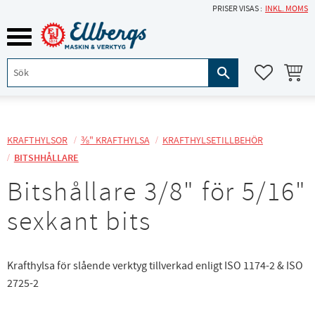
PRISER VISAS
INKL. MOMS
Meny
KUNDVA
FAVORITE
KRAFTHYLSOR
⅜" KRAFTHYLSA
KRAFTHYLSETILLBEHÖR
BITSHHÅLLARE
Bitshållare 3/8" för 5/16"
sexkant bits
Krafthylsa för slående verktyg tillverkad enligt ISO 1174-2 & ISO
2725-2