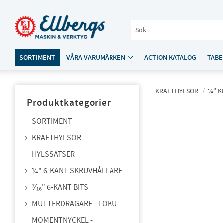
SORTIMENT
VÅRA VARUMÄRKEN
ACTION KATALOG
TABE
KRAFTHYLSOR
¼" K
Produktkategorier
SORTIMENT
KRAFTHYLSOR
HYLSSATSER
¼" 6-KANT SKRUVHÅLLARE
⁷⁄₁₆" 6-KANT BITS
MUTTERDRAGARE - TOKU
MOMENTNYCKEL -