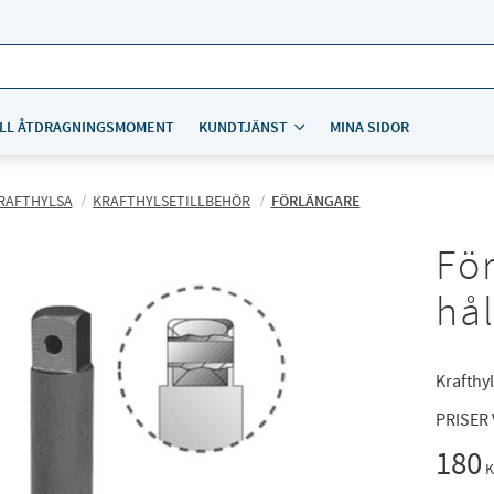
LL ÅTDRAGNINGSMOMENT
KUNDTJÄNST
MINA SIDOR
RAFTHYLSA
KRAFTHYLSETILLBEHÖR
FÖRLÄNGARE
Fö
hå
Krafthyl
PRISER
180
K