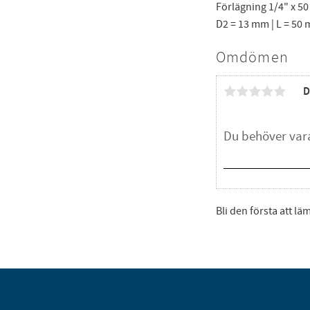
Förlägning 1/4" x 5
D2 = 13 mm | L = 50 m
Omdömen
D
Bli den första att l