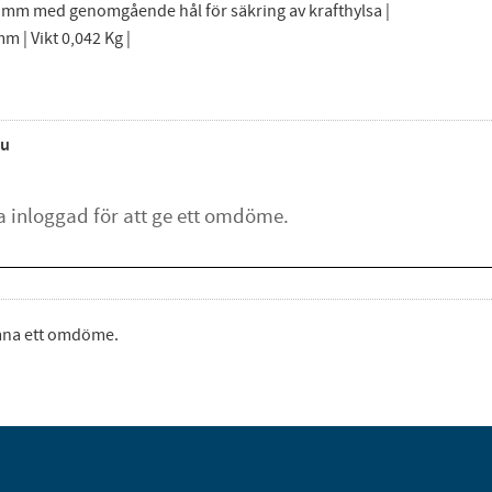
0 mm med genomgående hål för säkring av krafthylsa |
m | Vikt 0,042 Kg |
u
ämna ett omdöme.