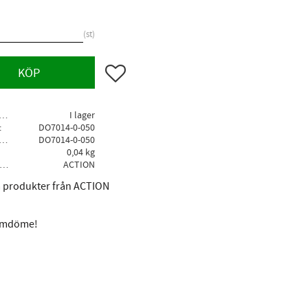
st
Lägg till i favoriter
KÖP
agerstatus
I lager
DO7014-0-050
llv. artikelnr
DO7014-0-050
0,04 kg
Tillverkare
ACTION
la produkter från ACTION
 omdöme!