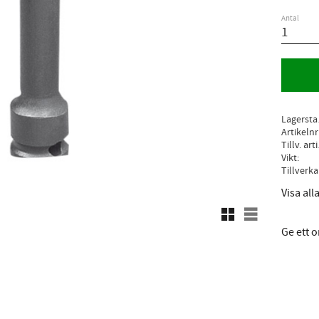
Antal
L
Artikelnr
Ti
Vikt
Visa al
Rutnätsvy
Listvy
Ge ett