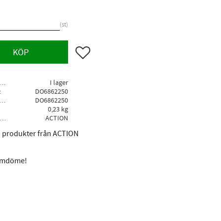
st
Lägg till i favoriter
KÖP
agerstatus
I lager
DO6862250
llv. artikelnr
DO6862250
0,23 kg
Tillverkare
ACTION
la produkter från ACTION
 omdöme!