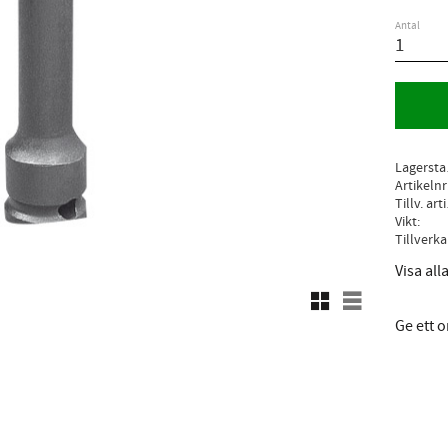
Antal
L
Artikelnr
Ti
Vikt
Visa al
Rutnätsvy
Listvy
Ge ett