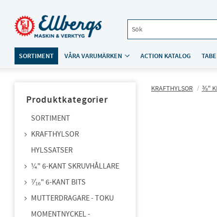
SORTIMENT
VÅRA VARUMÄRKEN
ACTION KATALOG
TABE
KRAFTHYLSOR
⅜" K
Produktkategorier
SORTIMENT
KRAFTHYLSOR
HYLSSATSER
¼" 6-KANT SKRUVHÅLLARE
⁷⁄₁₆" 6-KANT BITS
MUTTERDRAGARE - TOKU
MOMENTNYCKEL -