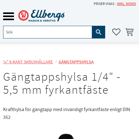
PRISER VISAS
INKL. MOMS
Meny
KUNDVA
FAVORITE
¼" 6-KANT SKRUVHÅLLARE
GÄNGTAPPSHYLSA
Gängtappshylsa 1/4" -
5,5 mm fyrkantfäste
Krafthylsa för gängtapp med invändigt fyrkantfäste enligt DIN
352