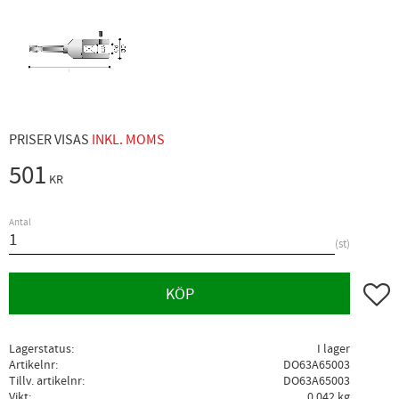
PRISER VISAS
INKL. MOMS
501
KR
Antal
st
Lägg ti
KÖP
Lagerstatus
I lager
Artikelnr
DO63A65003
Tillv. artikelnr
DO63A65003
Vikt
0,042 kg