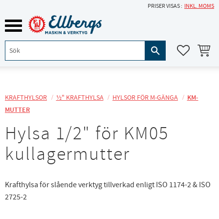
PRISER VISAS
INKL. MOMS
Meny
KUNDVA
FAVORITE
KRAFTHYLSOR
½" KRAFTHYLSA
HYLSOR FÖR M-GÄNGA
KM-
MUTTER
Hylsa 1/2" för KM05
kullagermutter
Krafthylsa för slående verktyg tillverkad enligt ISO 1174-2 & ISO
2725-2