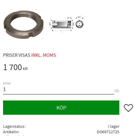
PRISER VISAS
INKL. MOMS
1 700
KR
Antal
st
Lägg ti
KÖP
Lagerstatus
I lager
Artikelnr
DO69712725