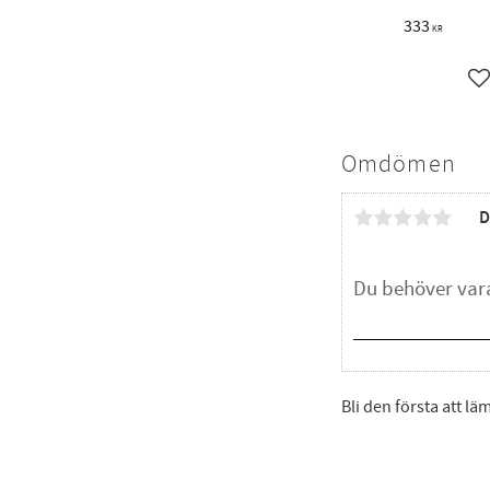
333
KR
L
Omdömen
D
Bli den första att l