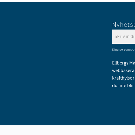
Nyhets
Dina personuppg
Ellbergs Ma
webbaserad
krafthylsor 
du inte blir