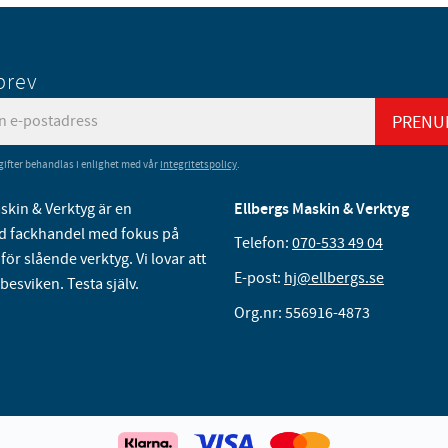
brev
PRENU
ifter behandlas i enlighet med vår
integritetspolicy
.
skin & Verktyg är en
Ellbergs Maskin & Verktyg
 fackhandel med fokus på
Telefon:
070-533 49 04
för slående verktyg. Vi lovar att
E-post:
hj@ellbergs.se
 besviken. Testa själv.
Org.nr: 556916-4873