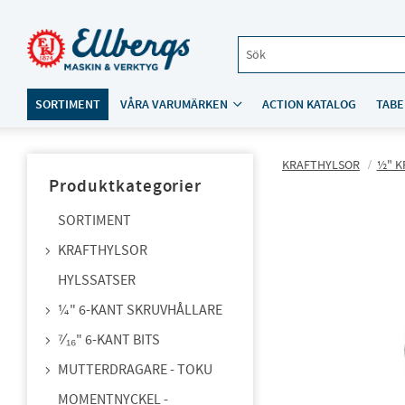
SORTIMENT
VÅRA VARUMÄRKEN
ACTION KATALOG
TABE
KRAFTHYLSOR
½" K
Produktkategorier
SORTIMENT
KRAFTHYLSOR
HYLSSATSER
¼" 6-KANT SKRUVHÅLLARE
⁷⁄₁₆" 6-KANT BITS
MUTTERDRAGARE - TOKU
MOMENTNYCKEL -