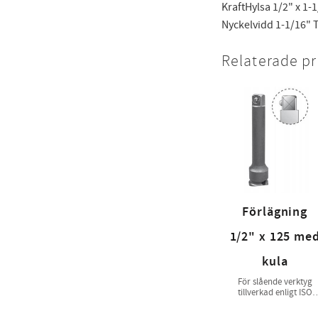
KraftHylsa 1/2" x 1-
Nyckelvidd 1-1/16" T
Relaterade p
Förlägning
1/2" x 125 me
kula
För slående verktyg
tillverkad enligt ISO
1174-2