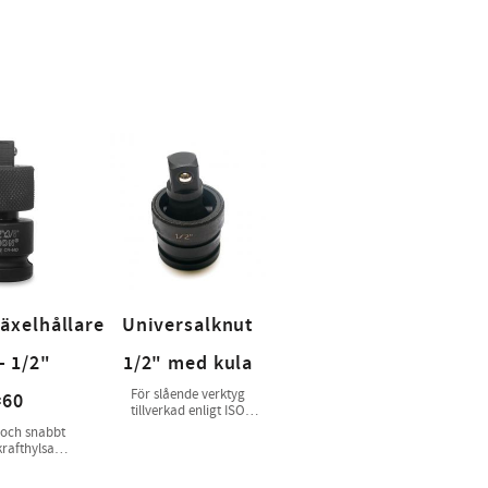
äxelhållare
Universalknut
- 1/2"
1/2" med kula
För slående verktyg
=60
tillverkad enligt ISO
1174-2
 och snabbt
krafthylsa
 enligt ISO
74-2