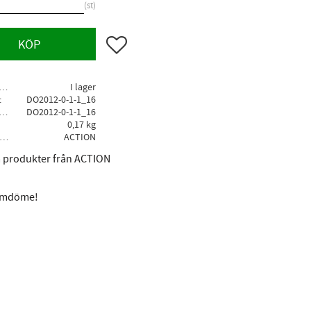
st
Lägg till i favoriter
KÖP
agerstatus
I lager
DO2012-0-1-1_16
llv. artikelnr
DO2012-0-1-1_16
0,17 kg
Tillverkare
ACTION
la produkter från ACTION
 omdöme!