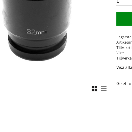
L
Artikelnr
Ti
Vikt
Visa al
Ge ett
Rutnätsvy
Listvy