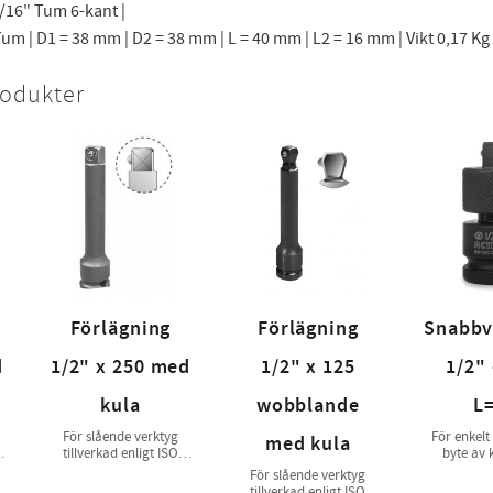
1/16" Tum 6-kant |
um | D1 = 38 mm | D2 = 38 mm | L = 40 mm | L2 = 16 mm | Vikt 0,17 Kg
rodukter
Förlägning
Förlägning
Snabbv
d
1/2" x 250 med
1/2" x 125
1/2" 
kula
wobblande
L
För slående verktyg
För enkelt
med kula
tillverkad enligt ISO
byte av 
1174-2
tillverkad
För slående verktyg
11
tillverkad enligt ISO