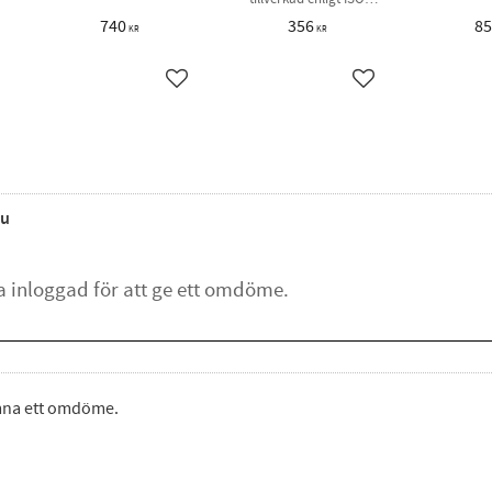
1174-2
740
356
8
KR
KR
ägg till i favoriter
Lägg till i favoriter
Lägg till i favorite
u
ämna ett omdöme.