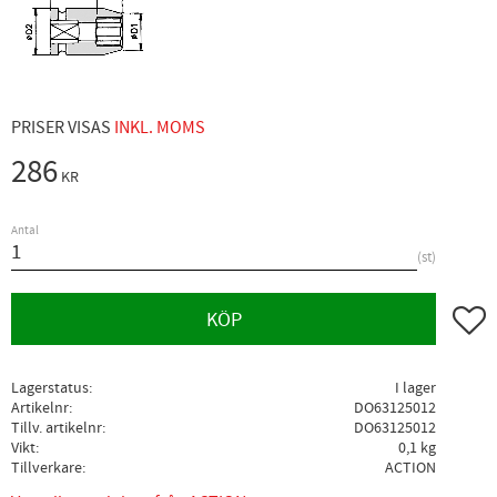
PRISER VISAS
INKL. MOMS
286
KR
Antal
st
Lägg ti
KÖP
Lagerstatus
I lager
Artikelnr
DO63125012
Tillv. artikelnr
DO63125012
Vikt
0,1 kg
Tillverkare
ACTION