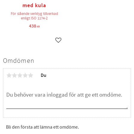
med kula
För slående verktyg tillverkad
enligt ISO 1174-2
438
KR
Lägg till i favoriter
Omdömen
Du
Bli den första att lämna ett omdöme.