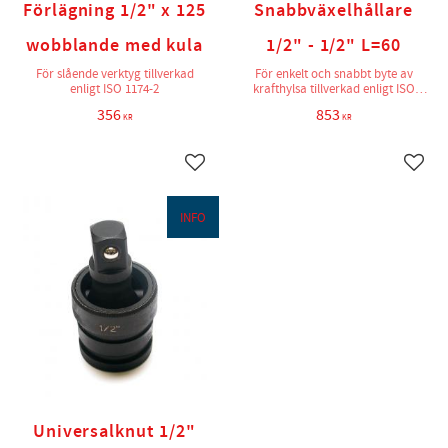
Förlägning 1/2" x 125
Snabbväxelhållare
wobblande med kula
1/2" - 1/2" L=60
För slående verktyg tillverkad
För enkelt och snabbt byte av
enligt ISO 1174-2
krafthylsa tillverkad enligt ISO
1174-2
356
853
KR
KR
Lägg till i favoriter
Lägg t
INFO
Universalknut 1/2"