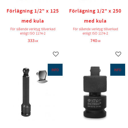
Förlägning 1/2" x 125
Förlägning 1/2" x 250
med kula
med kula
För slående verktyg tillverkad
För slående verktyg tillverkad
enligt ISO 1174-2
enligt ISO 1174-2
333
740
KR
KR
Lägg till i favoriter
Lägg t
INFO
INFO