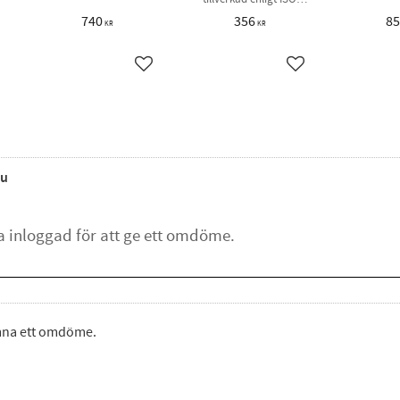
1174-2
740
356
8
KR
KR
ägg till i favoriter
Lägg till i favoriter
Lägg till i favorite
u
ämna ett omdöme.