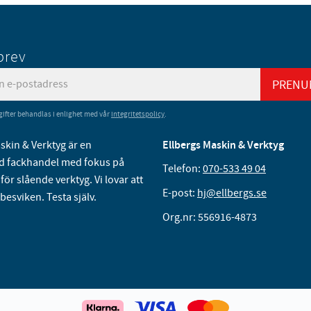
brev
PRENU
ifter behandlas i enlighet med vår
integritetspolicy
.
skin & Verktyg är en
Ellbergs Maskin & Verktyg
 fackhandel med fokus på
Telefon:
070-533 49 04
för slående verktyg. Vi lovar att
E-post:
hj@ellbergs.se
 besviken. Testa själv.
Org.nr: 556916-4873