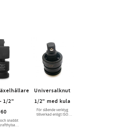
äxelhållare
Universalknut
- 1/2"
1/2" med kula
För slående verktyg
=60
tillverkad enligt ISO
1174-2
 och snabbt
krafthylsa
 enligt ISO
74-2