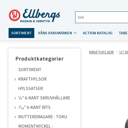
SORTIMENT
VÅRA VARUMÄRKEN
ACTION KATALOG
TABE
KRAFTHYLSOR
½" K
Produktkategorier
SORTIMENT
KRAFTHYLSOR
HYLSSATSER
¼" 6-KANT SKRUVHÅLLARE
⁷⁄₁₆" 6-KANT BITS
MUTTERDRAGARE - TOKU
MOMENTNYCKEL -