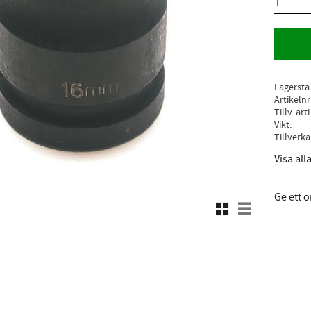
L
Artikelnr
Ti
Vikt
Visa al
Ge ett
Rutnätsvy
Listvy