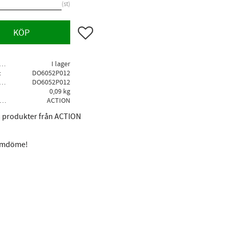
st
Lägg till i favoriter
KÖP
agerstatus
I lager
DO6052P012
llv. artikelnr
DO6052P012
0,09 kg
Tillverkare
ACTION
la produkter från ACTION
 omdöme!