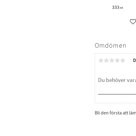
333
KR
L
Omdömen
D
Bli den första att l