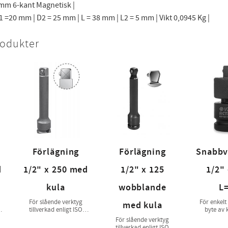
 mm 6-kant Magnetisk |
=20 mm | D2 = 25 mm | L = 38 mm | L2 = 5 mm | Vikt 0,0945 Kg |
rodukter
Förlägning
Förlägning
Snabbv
d
1/2" x 250 med
1/2" x 125
1/2" 
kula
wobblande
L
För slående verktyg
För enkelt
med kula
tillverkad enligt ISO
byte av 
1174-2
tillverkad
För slående verktyg
11
tillverkad enligt ISO