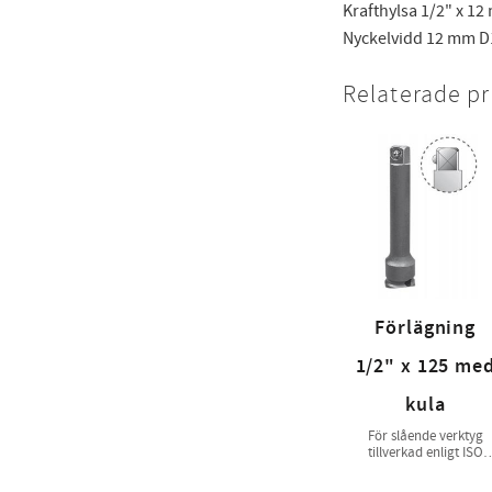
Krafthylsa 1/2" x 12
Nyckelvidd 12 mm D1 
Relaterade p
Förlägning
1/2" x 125 me
kula
För slående verktyg
tillverkad enligt ISO
1174-2