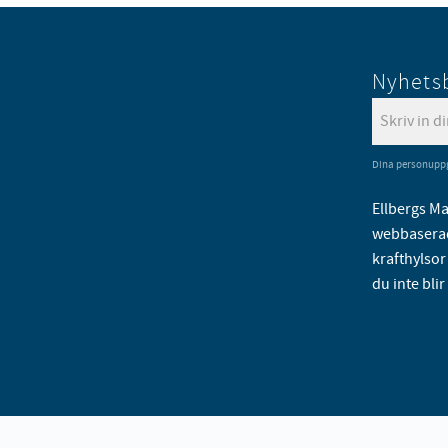
Nyhets
Dina personuppg
Ellbergs Ma
webbaserad
krafthylsor 
du inte blir