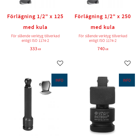
Förlägning 1/2" x 125
Förlägning 1/2" x 250
med kula
med kula
För slående verktyg tillverkad
För slående verktyg tillverkad
enligt ISO 1174-2
enligt ISO 1174-2
333
740
KR
KR
Lägg till i favoriter
Lägg t
INFO
INFO