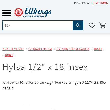
PRISER VISAS
INKL. MOMS
Meny
KUNDVA
FAVORITE
KRAFTHYLSOR
½" KRAFTHYLSA
HYLSOR FÖR M-GÄNGA
INSEX
KORT
Hylsa 1/2" x 18 Insex
Krafthylsa för slående verktyg tillverkad enligt ISO 1174-2 & ISO
2725-2