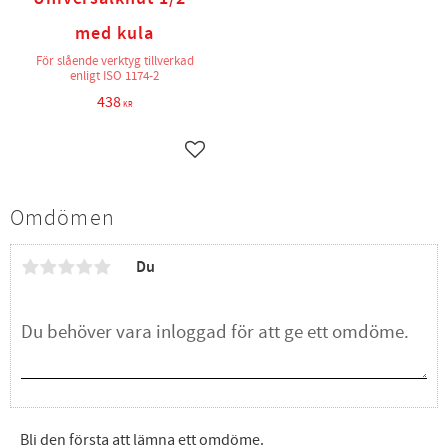
med kula
För slående verktyg tillverkad
enligt ISO 1174-2
438
KR
Lägg till i favoriter
Omdömen
Du
Bli den första att lämna ett omdöme.