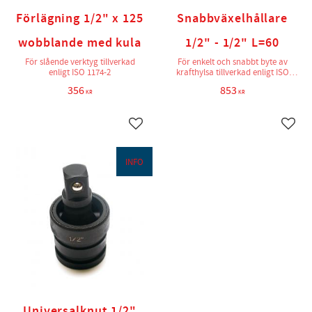
Förlägning 1/2" x 125
Snabbväxelhållare
wobblande med kula
1/2" - 1/2" L=60
För slående verktyg tillverkad
För enkelt och snabbt byte av
enligt ISO 1174-2
krafthylsa tillverkad enligt ISO
1174-2
356
853
KR
KR
Lägg till i favoriter
Lägg t
INFO
Universalknut 1/2"