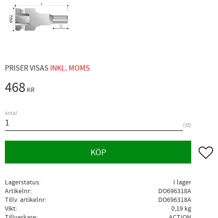
PRISER VISAS
INKL. MOMS
468
KR
Antal
st
Lägg ti
KÖP
Lagerstatus
I lager
Artikelnr
DO696318A
Tillv. artikelnr
DO696318A
Vikt
0,19 kg
Tillverkare
ACTION