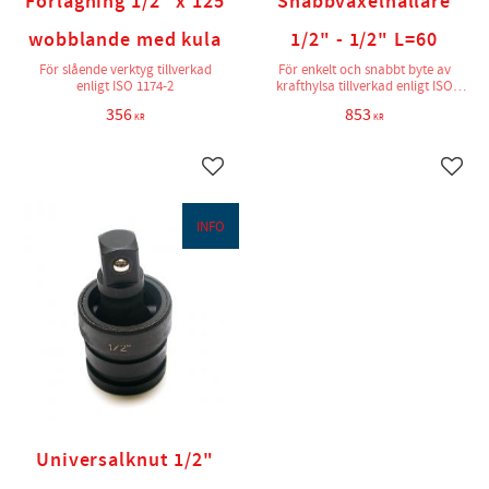
Förlägning 1/2" x 125
Snabbväxelhållare
wobblande med kula
1/2" - 1/2" L=60
För slående verktyg tillverkad
För enkelt och snabbt byte av
enligt ISO 1174-2
krafthylsa tillverkad enligt ISO
1174-2
356
853
KR
KR
Lägg till i favoriter
Lägg t
INFO
Universalknut 1/2"