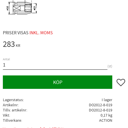
PRISER VISAS
INKL. MOMS
283
KR
Antal
st
Lägg ti
KÖP
Lagerstatus
I lager
Artikelnr
DO2012-8-019
Tillv. artikelnr
DO2012-8-019
Vikt
0,17 kg
Tillverkare
ACTION