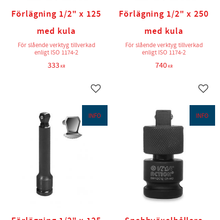
Förlägning 1/2" x 125
Förlägning 1/2" x 250
med kula
med kula
För slående verktyg tillverkad
För slående verktyg tillverkad
enligt ISO 1174-2
enligt ISO 1174-2
333
740
KR
KR
Lägg till i favoriter
Lägg t
INFO
INFO