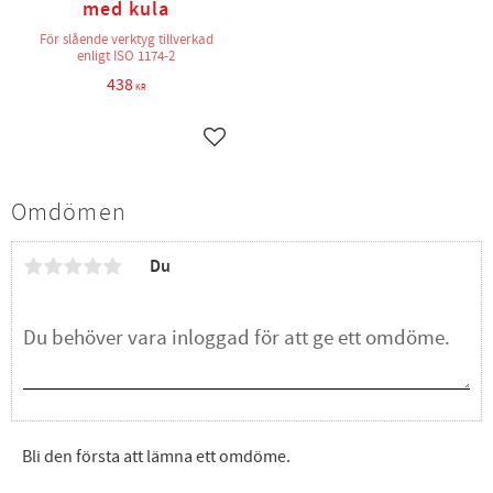
med kula
För slående verktyg tillverkad
enligt ISO 1174-2
438
KR
Lägg till i favoriter
Omdömen
Du
Bli den första att lämna ett omdöme.