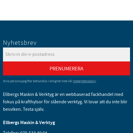
Nyhetsbrev
PRENUMERERA
Dina personuppgifter behandlas i enlighet med vår
integritetspolicy
.
Ellbergs Maskin & Verktyg är en webbaserad fackhandel med
fokus på krafthylsor för slående verktyg. Vi lovar att du inte blir
besviken. Testa själv.
Ellbergs Maskin & Verktyg
Telefon:
070-533 49 04