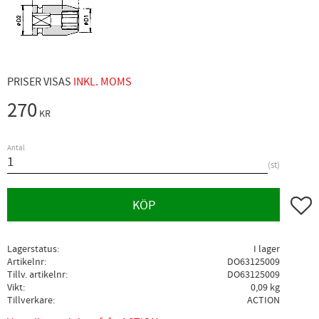
PRISER VISAS
INKL. MOMS
270
KR
Antal
st
Lägg ti
KÖP
Lagerstatus
I lager
Artikelnr
DO63125009
Tillv. artikelnr
DO63125009
Vikt
0,09 kg
Tillverkare
ACTION