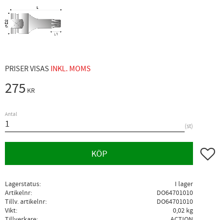
PRISER VISAS
INKL. MOMS
275
KR
Antal
st
Lägg ti
KÖP
Lagerstatus
I lager
Artikelnr
DO64701010
Tillv. artikelnr
DO64701010
Vikt
0,02 kg
Tillverkare
ACTION