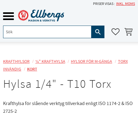
PRISER VISAS
INKL. MOMS
Meny
KUNDVA
FAVORITE
KRAFTHYLSOR
¼" KRAFTHYLSA
HYLSOR FÖR M-GÄNGA
TORX
INVÄNDIG
KORT
Hylsa 1/4" - T10 Torx
Krafthylsa för slående verktyg tillverkad enligt ISO 1174-2 & ISO
2725-2