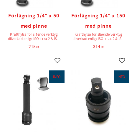
Förlägning 1/4" x 50
Förlägning 1/4" x 150
med pinne
med pinne
Krafthylsa för slående verktyg
Krafthylsa för slående verktyg
tillverkad enligt ISO 1174-2 & ISO
tillverkad enligt ISO 1174-2 & ISO
2725-2
2725-2
215
314
KR
KR
Lägg till i favoriter
Lägg t
INFO
INFO