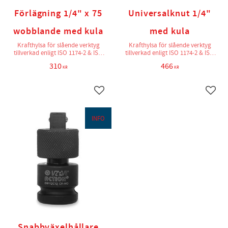
Förlägning 1/4" x 75
Universalknut 1/4"
wobblande med kula
med kula
Krafthylsa för slående verktyg
Krafthylsa för slående verktyg
tillverkad enligt ISO 1174-2 & ISO
tillverkad enligt ISO 1174-2 & ISO
2725-2
2725-2
310
466
KR
KR
Lägg till i favoriter
Lägg t
INFO
Snabbväxelhållare