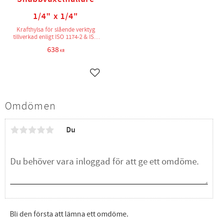
1/4" x 1/4"
Krafthylsa för slående verktyg
tillverkad enligt ISO 1174-2 & ISO
2725-2
638
KR
Lägg till i favoriter
Omdömen
Du
Bli den första att lämna ett omdöme.