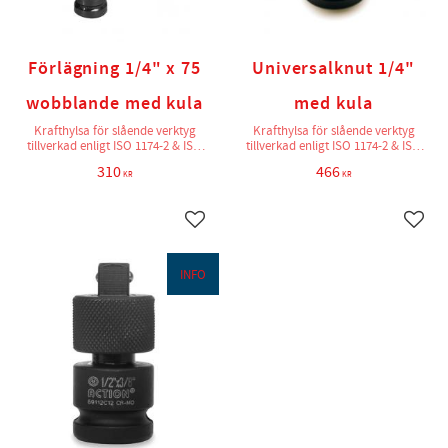
Förlägning 1/4" x 75
Universalknut 1/4"
wobblande med kula
med kula
Krafthylsa för slående verktyg
Krafthylsa för slående verktyg
tillverkad enligt ISO 1174-2 & ISO
tillverkad enligt ISO 1174-2 & ISO
2725-2
2725-2
310
466
KR
KR
Lägg till i favoriter
Lägg t
INFO