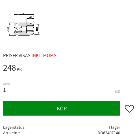
PRISER VISAS
INKL. MOMS
248
KR
Antal
st
Lägg ti
KÖP
Lagerstatus
I lager
Artikelnr
DO63407140