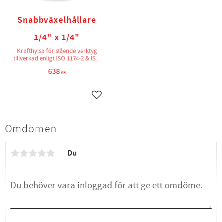
Snabbväxelhållare
1/4" x 1/4"
Krafthylsa för slående verktyg
tillverkad enligt ISO 1174-2 & ISO
2725-2
638
KR
Lägg till i favoriter
Omdömen
Du