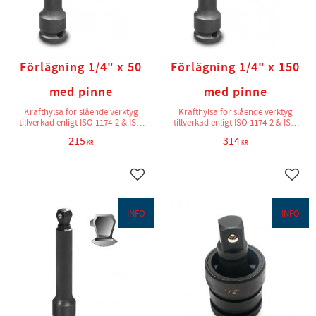
Förlägning 1/4" x 50
Förlägning 1/4" x 150
med pinne
med pinne
Krafthylsa för slående verktyg
Krafthylsa för slående verktyg
tillverkad enligt ISO 1174-2 & ISO
tillverkad enligt ISO 1174-2 & ISO
2725-2
2725-2
215
314
KR
KR
Lägg till i favoriter
Lägg t
INFO
INFO