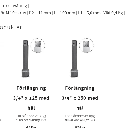
 Torx Invändig |
r M 10 skruv | D2 = 44 mm | L = 100 mm | L1 = 5,0 mm | Vikt 0,4 Kg |
rodukter
Förlängning
Förlängning
3/4" x 125 med
3/4" x 250 med
hål
hål
För slående verktyg
För slående verktyg
p
tillverkad enligt ISO
tillverkad enligt ISO
1174-2
1174-2
645
826