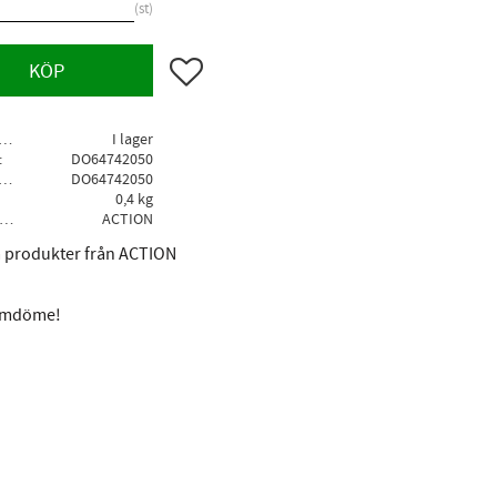
st
Lägg till i favoriter
KÖP
agerstatus
I lager
DO64742050
llv. artikelnr
DO64742050
0,4 kg
Tillverkare
ACTION
la produkter från ACTION
 omdöme!