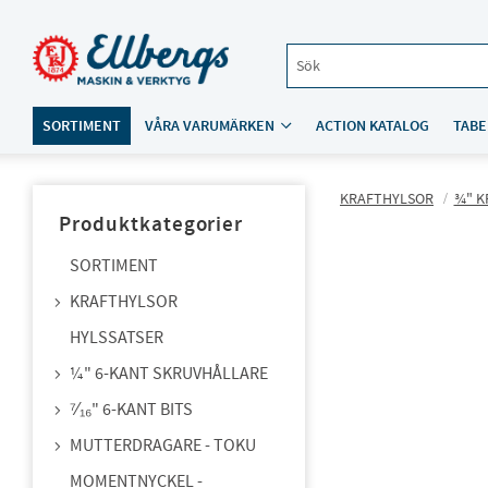
SORTIMENT
VÅRA VARUMÄRKEN
ACTION KATALOG
TABE
KRAFTHYLSOR
¾" K
Produktkategorier
SORTIMENT
KRAFTHYLSOR
HYLSSATSER
¼" 6-KANT SKRUVHÅLLARE
⁷⁄₁₆" 6-KANT BITS
MUTTERDRAGARE - TOKU
MOMENTNYCKEL -