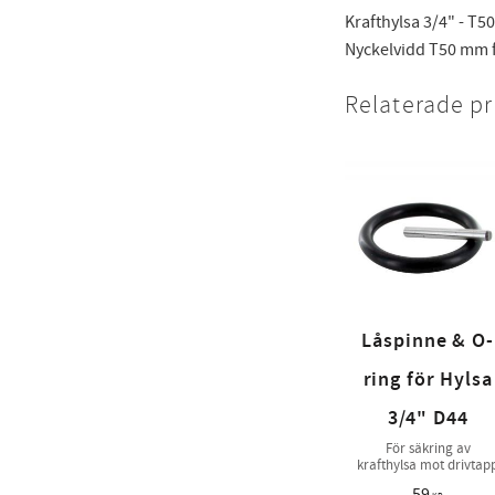
Krafthylsa 3/4" - T50
Nyckelvidd T50 mm fö
Relaterade p
Låspinne & O-
ring för Hylsa
3/4" D44
För säkring av
krafthylsa mot drivtap
59