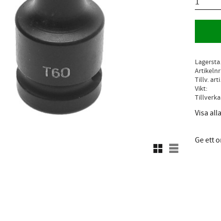
L
Artikelnr
Ti
Vikt
Visa al
Ge ett
Rutnätsvy
Listvy