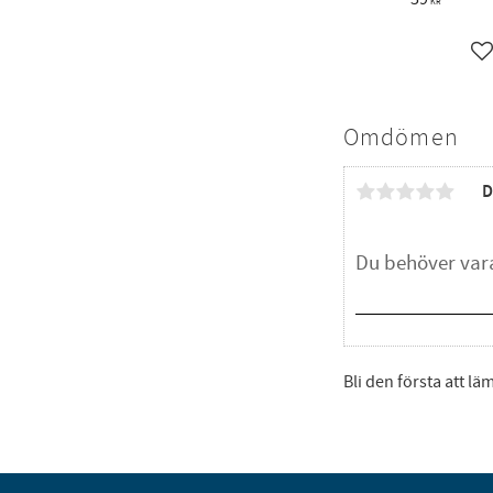
KR
L
Omdömen
D
Bli den första att l