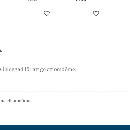
KR
KR
ägg till i favoriter
Lägg till i favoriter
Lägg till i favorite
u
ämna ett omdöme.