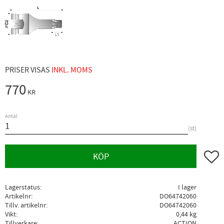
PRISER VISAS
INKL. MOMS
770
KR
Antal
st
Lägg ti
KÖP
Lagerstatus
I lager
Artikelnr
DO64742060
Tillv. artikelnr
DO64742060
Vikt
0,44 kg
Tillverkare
ACTION