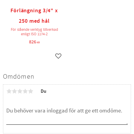
Förlängning 3/4" x
250 med hål
För slående verktyg tillverkad
enligt ISO 1174-2
826
KR
Lägg till i favoriter
Omdömen
Du