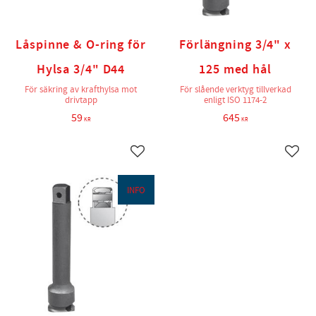
Låspinne & O-ring för
Förlängning 3/4" x
Hylsa 3/4" D44
125 med hål
För säkring av krafthylsa mot
För slående verktyg tillverkad
drivtapp
enligt ISO 1174-2
59
645
KR
KR
Lägg till i favoriter
Lägg t
INFO