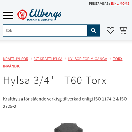
PRISER VISAS
INKL. MOMS
Meny
KUNDVA
FAVORITE
KRAFTHYLSOR
¾" KRAFTHYLSA
HYLSOR FÖR M-GÄNGA
TORX
INVÄNDIG
Hylsa 3/4" - T60 Torx
Krafthylsa för slående verktyg tillverkad enligt ISO 1174-2 & ISO
2725-2