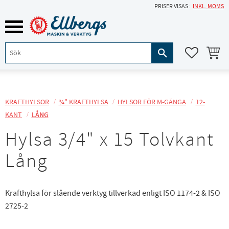
PRISER VISAS
INKL. MOMS
Meny
KUNDVA
FAVORITE
KRAFTHYLSOR
¾" KRAFTHYLSA
HYLSOR FÖR M-GÄNGA
12-
KANT
LÅNG
Hylsa 3/4" x 15 Tolvkant
Lång
Krafthylsa för slående verktyg tillverkad enligt ISO 1174-2 & ISO
2725-2