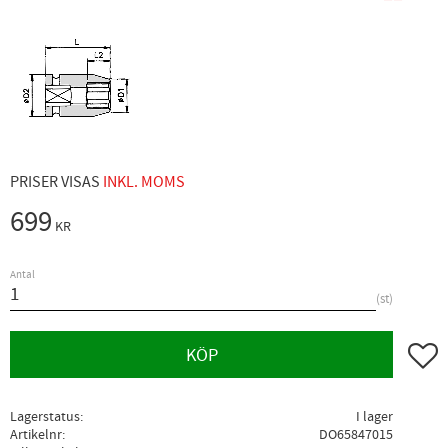
PRISER VISAS
INKL. MOMS
699
KR
Antal
st
Lägg ti
KÖP
Lagerstatus
I lager
Artikelnr
DO65847015