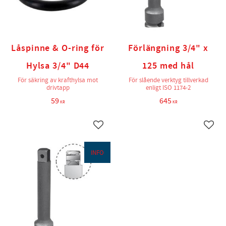
Låspinne & O-ring för
Förlängning 3/4" x
Hylsa 3/4" D44
125 med hål
För säkring av krafthylsa mot
För slående verktyg tillverkad
drivtapp
enligt ISO 1174-2
59
645
KR
KR
Lägg till i favoriter
Lägg t
INFO