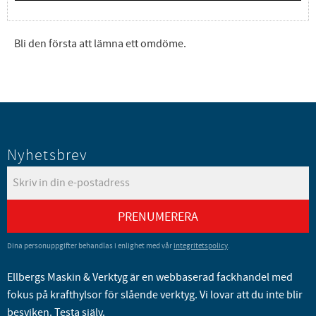
Bli den första att lämna ett omdöme.
Nyhetsbrev
PRENUMERERA
Dina personuppgifter behandlas i enlighet med vår
integritetspolicy
.
Ellbergs Maskin & Verktyg är en webbaserad fackhandel med
fokus på krafthylsor för slående verktyg. Vi lovar att du inte blir
besviken. Testa själv.