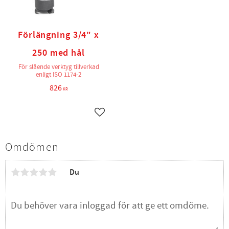
Förlängning 3/4" x
250 med hål
För slående verktyg tillverkad
enligt ISO 1174-2
826
KR
Lägg till i favoriter
Omdömen
Du