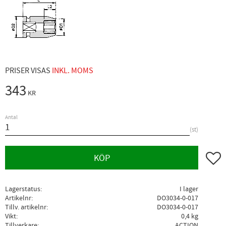
PRISER VISAS
INKL. MOMS
343
KR
Antal
st
Lägg ti
KÖP
Lagerstatus
I lager
Artikelnr
DO3034-0-017
Tillv. artikelnr
DO3034-0-017
Vikt
0,4 kg
Tillverkare
ACTION