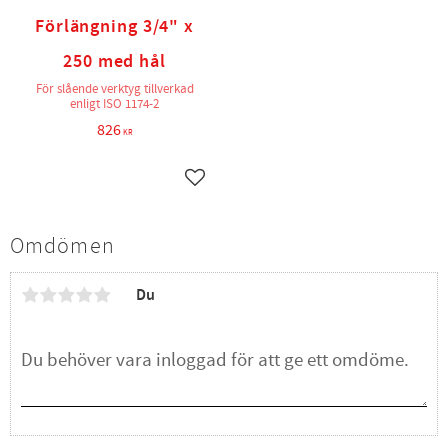
Förlängning 3/4" x
250 med hål
För slående verktyg tillverkad
enligt ISO 1174-2
826
KR
Lägg till i favoriter
Omdömen
Du