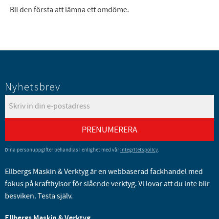
Bli den första att lämna ett omdöme.
Nyhetsbrev
PRENUMERERA
Dina personuppgifter behandlas i enlighet med vår
integritetspolicy
.
Ellbergs Maskin & Verktyg är en webbaserad fackhandel med
fokus på krafthylsor för slående verktyg. Vi lovar att du inte blir
besviken. Testa själv.
Ellbergs Maskin & Verktyg