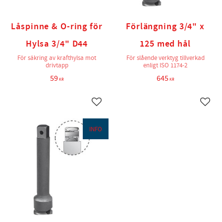
Låspinne & O-ring för
Förlängning 3/4" x
Hylsa 3/4" D44
125 med hål
För säkring av krafthylsa mot
För slående verktyg tillverkad
drivtapp
enligt ISO 1174-2
59
645
KR
KR
Lägg till i favoriter
Lägg t
INFO