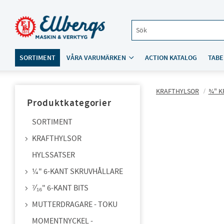
SORTIMENT
VÅRA VARUMÄRKEN
ACTION KATALOG
TABE
KRAFTHYLSOR
¾" K
Produktkategorier
SORTIMENT
KRAFTHYLSOR
HYLSSATSER
¼" 6-KANT SKRUVHÅLLARE
⁷⁄₁₆" 6-KANT BITS
MUTTERDRAGARE - TOKU
MOMENTNYCKEL -