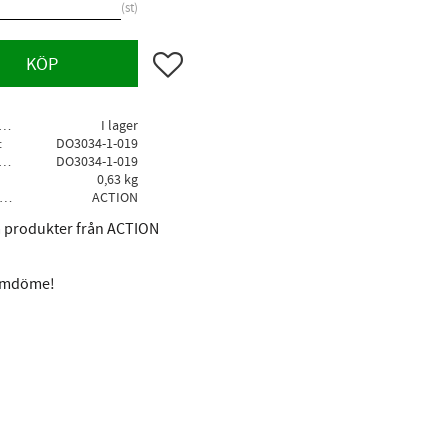
st
Lägg till i favoriter
KÖP
agerstatus
I lager
DO3034-1-019
llv. artikelnr
DO3034-1-019
0,63 kg
Tillverkare
ACTION
la produkter från ACTION
 omdöme!