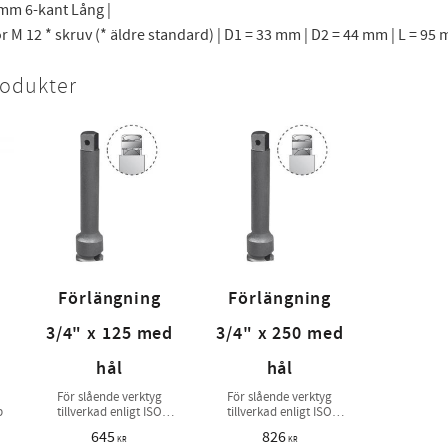
 mm 6-kant Lång |
 M 12 * skruv (* äldre standard) | D1 = 33 mm | D2 = 44 mm | L = 95 m
rodukter
Förlängning
Förlängning
3/4" x 125 med
3/4" x 250 med
hål
hål
För slående verktyg
För slående verktyg
p
tillverkad enligt ISO
tillverkad enligt ISO
1174-2
1174-2
645
826
KR
KR