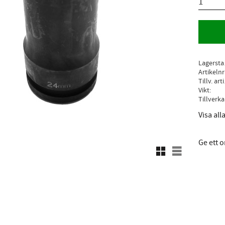
L
Artikelnr
Ti
Vikt
Visa al
Ge ett
Rutnätsvy
Listvy