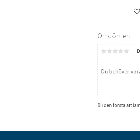
L
Omdömen
D
Bli den första att l