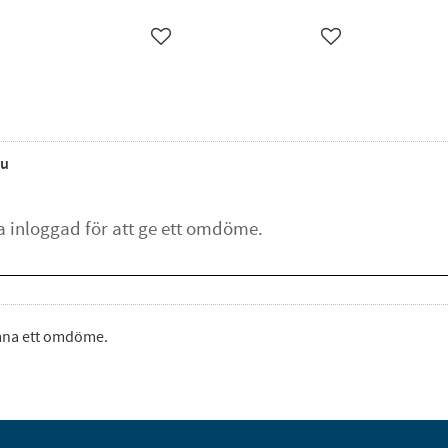
ägg till i favoriter
Lägg till i favoriter
Lägg till i favorite
u
ämna ett omdöme.