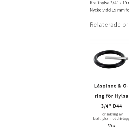
Krafthylsa 3/4" x 19
Nyckelvidd 19 mm för
Relaterade p
Låspinne & O-
ring för Hylsa
3/4" D44
För säkring av
krafthylsa mot drivtap
59
KR