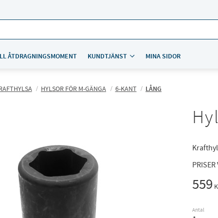
LL ÅTDRAGNINGSMOMENT
KUNDTJÄNST
MINA SIDOR
RAFTHYLSA
HYLSOR FÖR M-GÄNGA
6-KANT
LÅNG
Hyl
Krafthyl
PRISER
559
K
Antal