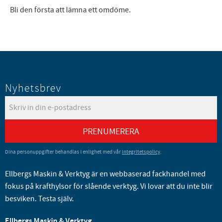
Bli den första att lämna ett omdöme.
Nyhetsbrev
PRENUMERERA
Dina personuppgifter behandlas i enlighet med vår
integritetspolicy
.
Ellbergs Maskin & Verktyg är en webbaserad fackhandel med
fokus på krafthylsor för slående verktyg. Vi lovar att du inte blir
besviken. Testa själv.
Ellbergs Maskin & Verktyg