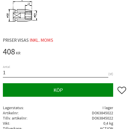
PRISER VISAS
INKL. MOMS
408
KR
Antal
st
Lägg ti
KÖP
Lagerstatus
I lager
Artikelnr
DO63845022
Tillv. artikelnr
DO63845022
Vikt
0,4 kg
Tillverkare
ACTION