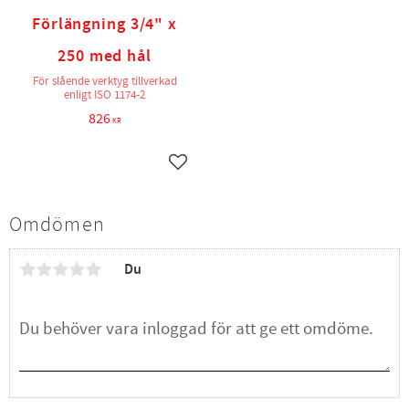
Förlängning 3/4" x
250 med hål
För slående verktyg tillverkad
enligt ISO 1174-2
826
KR
Lägg till i favoriter
Omdömen
Du