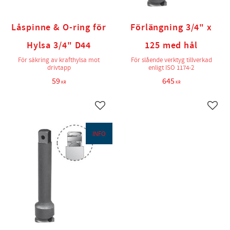
Låspinne & O-ring för
Förlängning 3/4" x
Hylsa 3/4" D44
125 med hål
För säkring av krafthylsa mot
För slående verktyg tillverkad
drivtapp
enligt ISO 1174-2
59
645
KR
KR
Lägg till i favoriter
Lägg t
INFO