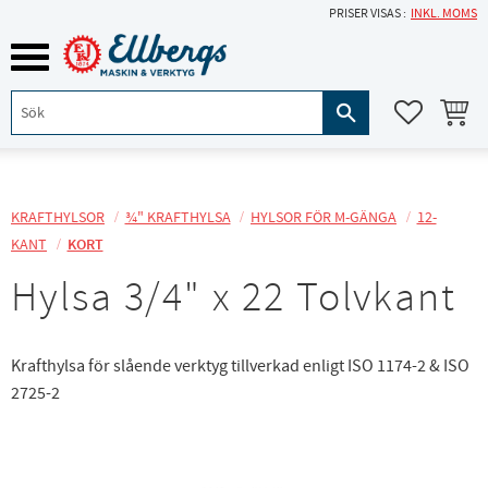
PRISER VISAS
INKL. MOMS
Meny
KUNDVA
FAVORITE
KRAFTHYLSOR
¾" KRAFTHYLSA
HYLSOR FÖR M-GÄNGA
12-
KANT
KORT
Hylsa 3/4" x 22 Tolvkant
Krafthylsa för slående verktyg tillverkad enligt ISO 1174-2 & ISO
2725-2