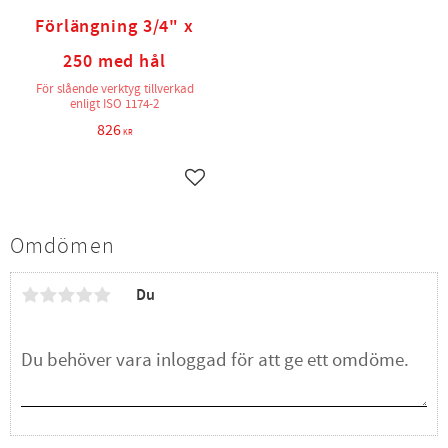
Förlängning 3/4" x
250 med hål
För slående verktyg tillverkad
enligt ISO 1174-2
826
KR
Lägg till i favoriter
Omdömen
Du