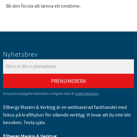
Bli den första att lämna ett omdöme.
Nyhetsbrev
PRENUMERERA
Dina personuppgifter behandlas i enlighet med vår
integritetspolicy
.
Ellbergs Maskin & Verktyg är en webbaserad fackhandel med
fokus på krafthylsor för slående verktyg. Vi lovar att du inte blir
besviken. Testa själv.
Ellbergs Maskin & Verktyg