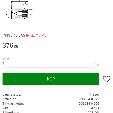
PRISER VISAS
INKL. MOMS
376
KR
Antal
st
Lägg ti
KÖP
Lagerstatus
I lager
Artikelnr
DO3034-0-026
Tillv. artikelnr
DO3034-0-026
Vikt
0,42 kg
Tillverkare
ACTION