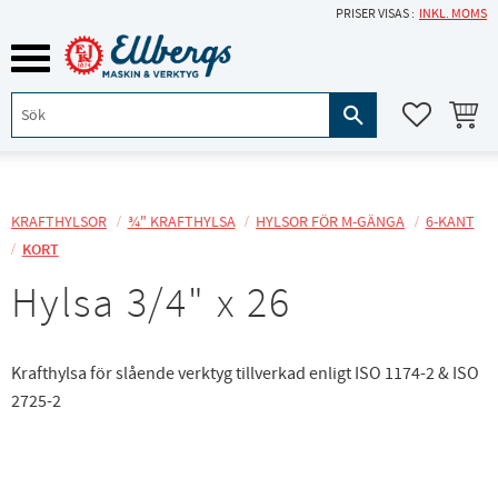
PRISER VISAS
INKL. MOMS
Meny
KUNDVA
FAVORITE
KRAFTHYLSOR
¾" KRAFTHYLSA
HYLSOR FÖR M-GÄNGA
6-KANT
KORT
Hylsa 3/4" x 26
Krafthylsa för slående verktyg tillverkad enligt ISO 1174-2 & ISO
2725-2