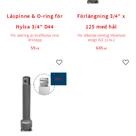
Låspinne & O-ring för
Förlängning 3/4" x
Hylsa 3/4" D44
125 med hål
För säkring av krafthylsa mot
För slående verktyg tillverkad
drivtapp
enligt ISO 1174-2
59
645
KR
KR
Lägg till i favoriter
Lägg t
INFO