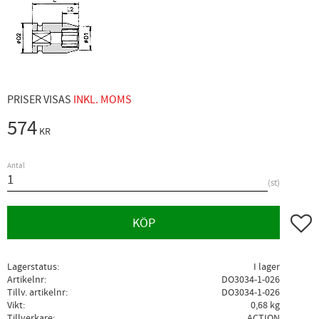
PRISER VISAS
INKL. MOMS
574
KR
Antal
st
Lägg ti
KÖP
Lagerstatus
I lager
Artikelnr
DO3034-1-026
Tillv. artikelnr
DO3034-1-026
Vikt
0,68 kg
Tillverkare
ACTION