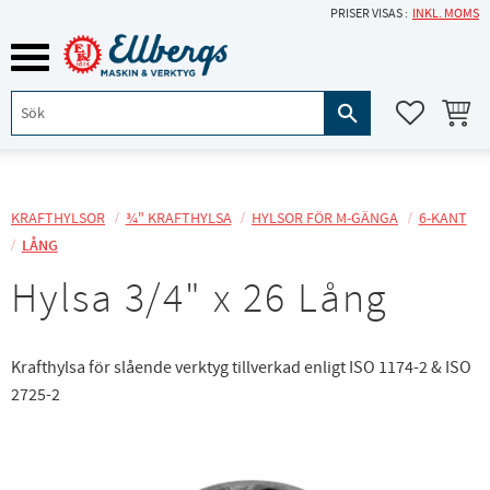
PRISER VISAS
INKL. MOMS
Meny
KUNDVA
FAVORITE
KRAFTHYLSOR
¾" KRAFTHYLSA
HYLSOR FÖR M-GÄNGA
6-KANT
LÅNG
Hylsa 3/4" x 26 Lång
Krafthylsa för slående verktyg tillverkad enligt ISO 1174-2 & ISO
2725-2