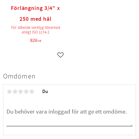
Förlängning 3/4" x
250 med hål
För slående verktyg tillverkad
enligt ISO 1174-2
826
KR
Lägg till i favoriter
Omdömen
Du