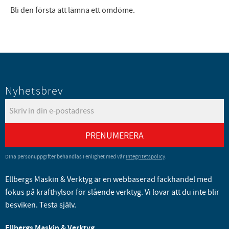
Bli den första att lämna ett omdöme.
Nyhetsbrev
PRENUMERERA
Dina personuppgifter behandlas i enlighet med vår
integritetspolicy
.
Ellbergs Maskin & Verktyg är en webbaserad fackhandel med
fokus på krafthylsor för slående verktyg. Vi lovar att du inte blir
besviken. Testa själv.
Ellbergs Maskin & Verktyg