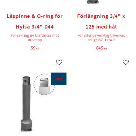
Låspinne & O-ring för
Förlängning 3/4" x
Hylsa 3/4" D44
125 med hål
För säkring av krafthylsa mot
För slående verktyg tillverkad
drivtapp
enligt ISO 1174-2
59
645
KR
KR
Lägg till i favoriter
Lägg t
INFO