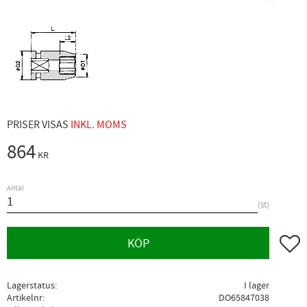
PRISER VISAS
INKL. MOMS
864
KR
Antal
st
Lägg ti
KÖP
Lagerstatus
I lager
Artikelnr
DO65847038