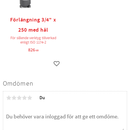
Förlängning 3/4" x
250 med hål
För slående verktyg tillverkad
enligt ISO 1174-2
826
KR
Lägg till i favoriter
Omdömen
Du