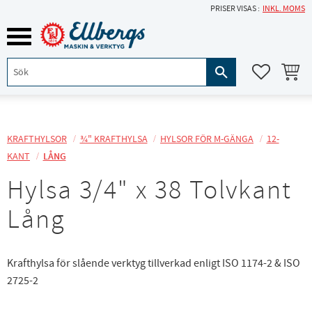
PRISER VISAS
INKL. MOMS
Meny
KUNDVA
FAVORITE
KRAFTHYLSOR
¾" KRAFTHYLSA
HYLSOR FÖR M-GÄNGA
12-
KANT
LÅNG
Hylsa 3/4" x 38 Tolvkant
Lång
Krafthylsa för slående verktyg tillverkad enligt ISO 1174-2 & ISO
2725-2