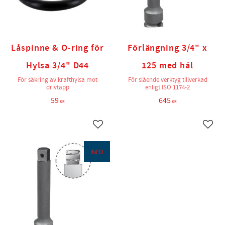
Låspinne & O-ring för
Förlängning 3/4" x
Hylsa 3/4" D44
125 med hål
För säkring av krafthylsa mot
För slående verktyg tillverkad
drivtapp
enligt ISO 1174-2
59
645
KR
KR
Lägg till i favoriter
Lägg t
INFO