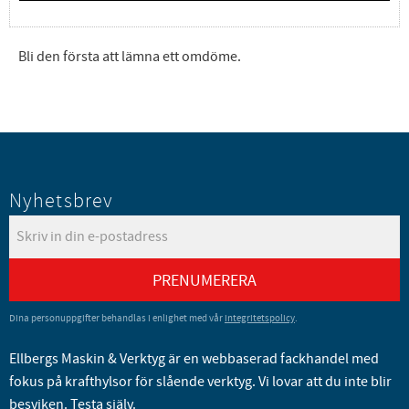
Bli den första att lämna ett omdöme.
Nyhetsbrev
PRENUMERERA
Dina personuppgifter behandlas i enlighet med vår
integritetspolicy
.
Ellbergs Maskin & Verktyg är en webbaserad fackhandel med
fokus på krafthylsor för slående verktyg. Vi lovar att du inte blir
besviken. Testa själv.