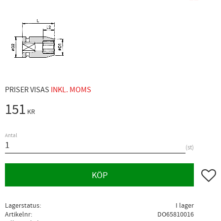
PRISER VISAS
INKL. MOMS
151
KR
Antal
st
Lägg ti
KÖP
Lagerstatus
I lager
Artikelnr
DO65810016