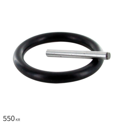
550
KR