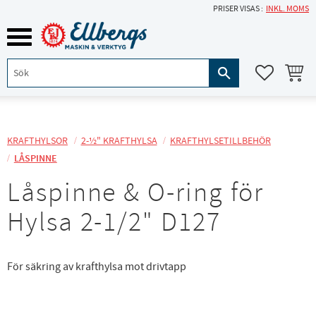
PRISER VISAS
INKL. MOMS
Meny
KUNDVA
FAVORITE
KRAFTHYLSOR
2-½" KRAFTHYLSA
KRAFTHYLSETILLBEHÖR
LÅSPINNE
Låspinne & O-ring för
Hylsa 2-1/2" D127
För säkring av krafthylsa mot drivtapp