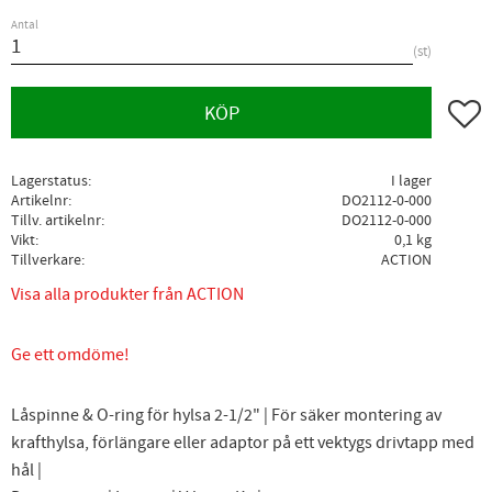
Antal
st
Lägg ti
KÖP
Lagerstatus
I lager
Artikelnr
DO2112-0-000
Tillv. artikelnr
DO2112-0-000
Vikt
0,1 kg
Tillverkare
ACTION
Visa alla produkter från ACTION
Ge ett omdöme!
Låspinne & O-ring för hylsa 2-1/2" | För säker montering av
krafthylsa, förlängare eller adaptor på ett vektygs drivtapp med
hål |