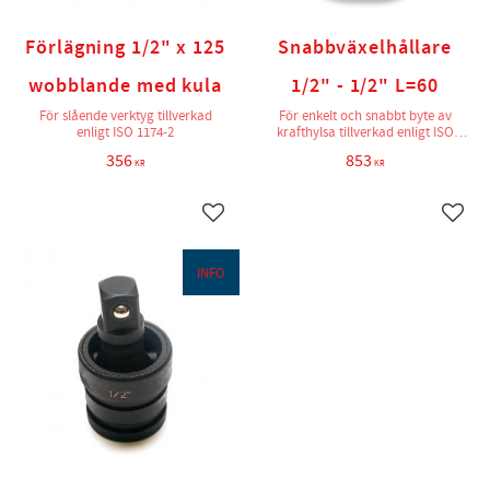
Förlägning 1/2" x 125
Snabbväxelhållare
wobblande med kula
1/2" - 1/2" L=60
För slående verktyg tillverkad
För enkelt och snabbt byte av
enligt ISO 1174-2
krafthylsa tillverkad enligt ISO
1174-2
356
853
KR
KR
Lägg till i favoriter
Lägg t
INFO