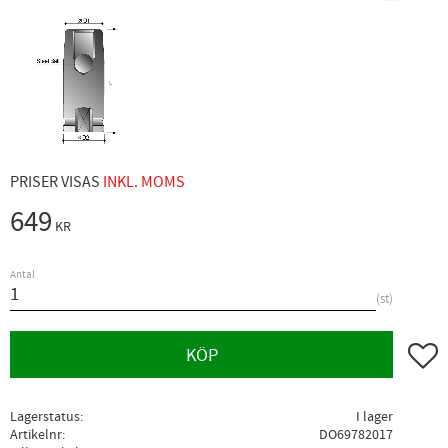
PRISER VISAS
INKL. MOMS
649
KR
Antal
st
Lägg ti
KÖP
Lagerstatus
I lager
Artikelnr
DO69782017