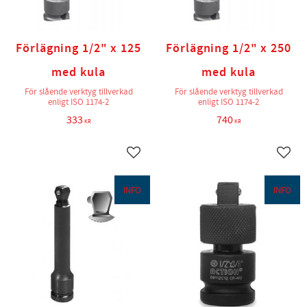
Förlägning 1/2" x 125
Förlägning 1/2" x 250
med kula
med kula
För slående verktyg tillverkad
För slående verktyg tillverkad
enligt ISO 1174-2
enligt ISO 1174-2
333
740
KR
KR
Lägg till i favoriter
Lägg t
INFO
INFO