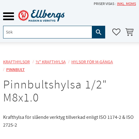
PRISER VISAS
INKL. MOMS
Meny
KUNDVA
FAVORITE
KRAFTHYLSOR
½" KRAFTHYLSA
HYLSOR FÖR M-GÄNGA
PINNBULT
Pinnbultshylsa 1/2"
M8x1.0
Krafthylsa för slående verktyg tillverkad enligt ISO 1174-2 & ISO
2725-2