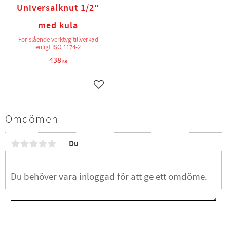
Universalknut 1/2"
med kula
För slående verktyg tillverkad
enligt ISO 1174-2
438
KR
Lägg till i favoriter
Omdömen
Du