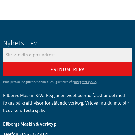
Nyhetsbrev
PRENUMERERA
Dina personuppgifter behandlas i enlighet med vår
integritetspolicy
.
Ellbergs Maskin & Verktyg är en webbaserad fackhandel med
fokus på krafthylsor för slående verktyg. Vi lovar att du inte blir
besviken. Testa själv.
Ellbergs Maskin & Verktyg
Telefon:
070-533 49 04