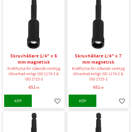
Skruvhållare 1/4" x 6
Skruvhållare 1/4" x 7
mm magnetisk
mm magnetisk
Krafthylsa för slående verktyg
Krafthylsa för slående verktyg
tillverkad enligt ISO 1174-2 &
tillverkad enligt ISO 1174-2 &
ISO 2725-2
ISO 2725-2
651
651
KR
KR
KÖP
KÖP
Lägg till i favoriter
Lägg t