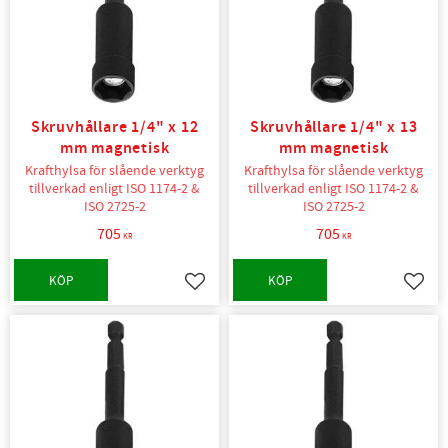
Skruvhållare 1/4" x 12
Skruvhållare 1/4" x 13
mm magnetisk
mm magnetisk
Krafthylsa för slående verktyg
Krafthylsa för slående verktyg
tillverkad enligt ISO 1174-2 &
tillverkad enligt ISO 1174-2 &
ISO 2725-2
ISO 2725-2
705
705
KR
KR
KÖP
KÖP
Lägg till i favoriter
Lägg t