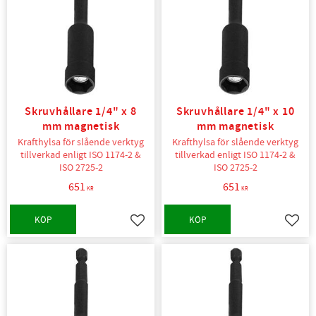
Skruvhållare 1/4" x 8
Skruvhållare 1/4" x 10
mm magnetisk
mm magnetisk
Krafthylsa för slående verktyg
Krafthylsa för slående verktyg
tillverkad enligt ISO 1174-2 &
tillverkad enligt ISO 1174-2 &
ISO 2725-2
ISO 2725-2
651
651
KR
KR
KÖP
KÖP
Lägg till i favoriter
Lägg t