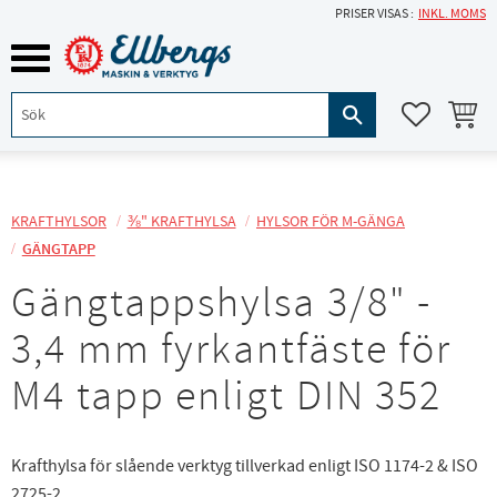
PRISER VISAS
INKL. MOMS
Meny
KUNDVA
FAVORITE
KRAFTHYLSOR
⅜" KRAFTHYLSA
HYLSOR FÖR M-GÄNGA
GÄNGTAPP
Gängtappshylsa 3/8" -
3,4 mm fyrkantfäste för
M4 tapp enligt DIN 352
Krafthylsa för slående verktyg tillverkad enligt ISO 1174-2 & ISO
2725-2