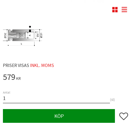
Rutnäts
Lis
PRISER VISAS
INKL. MOMS
579
KR
Antal
st
Lägg ti
KÖP