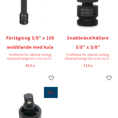
Förlägning 3/8" x 100
Snabbväxelhållare
wobblande med kula
3/8" x 3/8"
Krafthylsa för slående verktyg
Krafthylsa för slående verktyg
tillverkad enligt ISO 1174-2 & ISO
tillverkad enligt ISO 1174-2 & ISO
2725-2
2725-2
413
713
KR
KR
Lägg till i favoriter
Lägg t
INFO