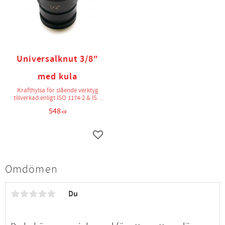
Universalknut 3/8"
med kula
Krafthylsa för slående verktyg
tillverkad enligt ISO 1174-2 & ISO
2725-2
548
KR
Lägg till i favoriter
Omdömen
Du