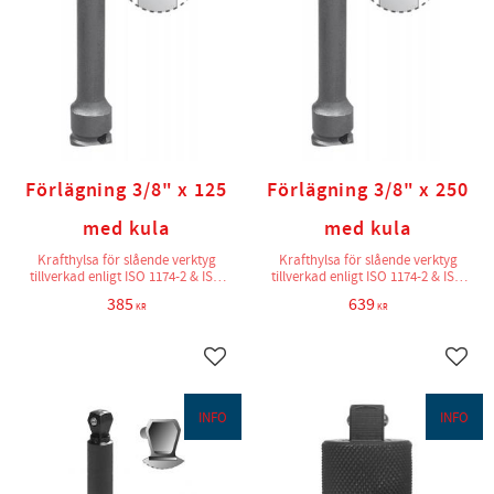
Förlägning 3/8" x 125
Förlägning 3/8" x 250
med kula
med kula
Krafthylsa för slående verktyg
Krafthylsa för slående verktyg
tillverkad enligt ISO 1174-2 & ISO
tillverkad enligt ISO 1174-2 & ISO
2725-2
2725-2
385
639
KR
KR
Lägg till i favoriter
Lägg t
INFO
INFO