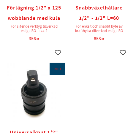
Förlägning 1/2" x 125
Snabbväxelhållare
wobblande med kula
1/2" - 1/2" L=60
För slående verktyg tillverkad
För enkelt och snabbt byte av
enligt ISO 1174-2
krafthylsa tillverkad enligt ISO
1174-2
356
853
KR
KR
Lägg till i favoriter
Lägg t
INFO
Universalknut 1/2"