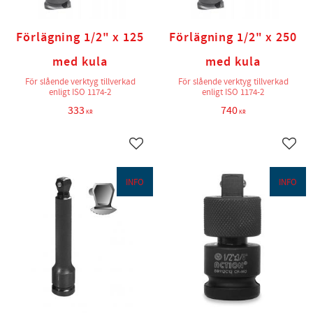
Förlägning 1/2" x 125
Förlägning 1/2" x 250
med kula
med kula
För slående verktyg tillverkad
För slående verktyg tillverkad
enligt ISO 1174-2
enligt ISO 1174-2
333
740
KR
KR
Lägg till i favoriter
Lägg t
INFO
INFO