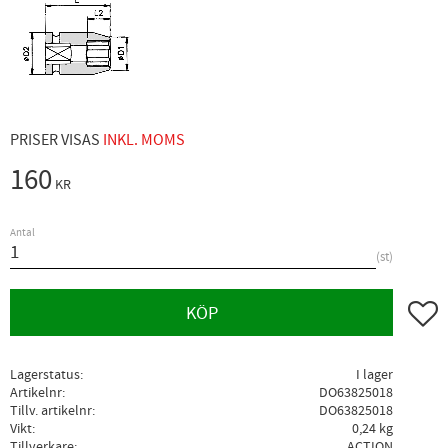
PRISER VISAS
INKL. MOMS
160
KR
Antal
st
Lägg ti
KÖP
Lagerstatus
I lager
Artikelnr
DO63825018
Tillv. artikelnr
DO63825018
Vikt
0,24 kg
Tillverkare
ACTION