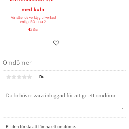
med kula
För slående verktyg tillverkad
enligt ISO 1174-2
438
KR
Lägg till i favoriter
Omdömen
Du
Bli den första att lämna ett omdöme.