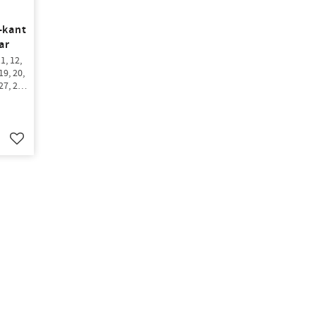
-kant
ar
, 12,
19, 20,
27, 28,
, 36 ?
Lägg till i favoriter