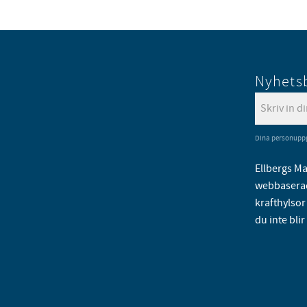
Nyhets
Dina personuppg
Ellbergs Ma
webbaserad
krafthylsor 
du inte blir