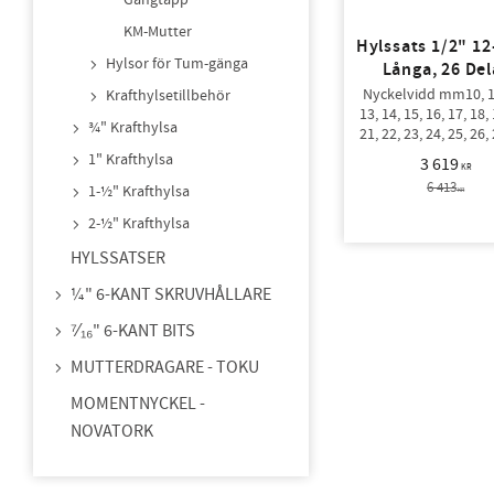
Gängtapp
KM-Mutter
Hylssats 1/2" 12
Hylsor för Tum-gänga
Långa, 26 Del
Nyckelvidd mm10, 11
Krafthylsetillbehör
13, 14, 15, 16, 17, 18, 
¾" Krafthylsa
21, 22, 23, 24, 25, 26, 
29, 30, 32, 33, 34, 35
1" Krafthylsa
3 619
KR
Vikt 10 Kg
6 413
1-½" Krafthylsa
KR
2-½" Krafthylsa
HYLSSATSER
¼" 6-KANT SKRUVHÅLLARE
⁷⁄₁₆" 6-KANT BITS
MUTTERDRAGARE - TOKU
MOMENTNYCKEL -
NOVATORK