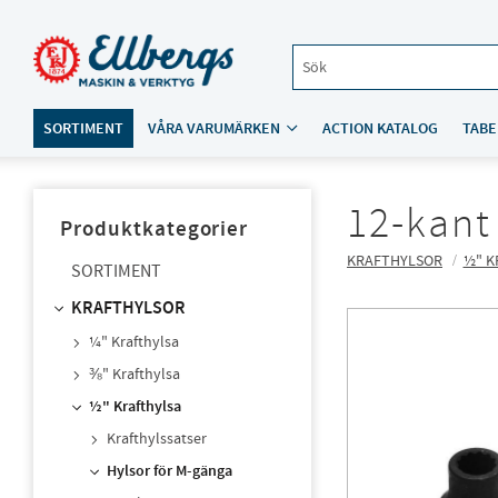
SORTIMENT
VÅRA VARUMÄRKEN
ACTION KATALOG
TABE
12-kant
Produktkategorier
KRAFTHYLSOR
½" K
SORTIMENT
KRAFTHYLSOR
¼" Krafthylsa
⅜" Krafthylsa
½" Krafthylsa
Krafthylssatser
Hylsor för M-gänga