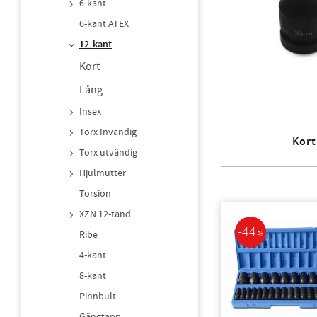
6-kant
6-kant ATEX
12-kant
Kort
Lång
Insex
Torx Invändig
Kort
Torx utvändig
Hjulmutter
Torsion
XZN 12-tand
44
Ribe
%
4-kant
8-kant
Pinnbult