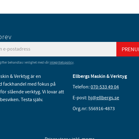
brev
PRENU
ifter behandlas i enlighet med vår
integritetspolicy
.
skin & Verktyg är en
Ellbergs Maskin & Verktyg
 fackhandel med fokus på
Telefon:
070-533 49 04
för slående verktyg. Vi lovar att
E-post:
hj@ellbergs.se
 besviken. Testa själv.
Org.nr: 556916-4873