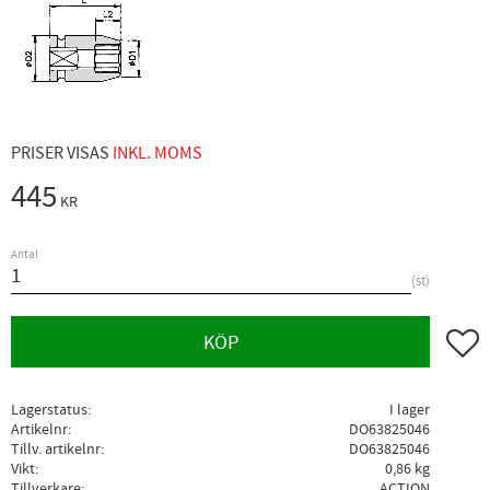
PRISER VISAS
INKL. MOMS
445
KR
Antal
st
Lägg ti
KÖP
Lagerstatus
I lager
Artikelnr
DO63825046
Tillv. artikelnr
DO63825046
Vikt
0,86 kg
Tillverkare
ACTION