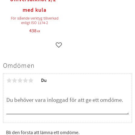
med kula
För slående verktyg tillverkad
enligt ISO 1174-2
438
KR
Lägg till i favoriter
Omdömen
Du
Bli den första att lämna ett omdöme.