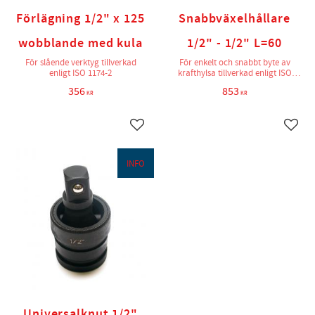
Förlägning 1/2" x 125
Snabbväxelhållare
wobblande med kula
1/2" - 1/2" L=60
För slående verktyg tillverkad
För enkelt och snabbt byte av
enligt ISO 1174-2
krafthylsa tillverkad enligt ISO
1174-2
356
853
KR
KR
Lägg till i favoriter
Lägg t
INFO
Universalknut 1/2"