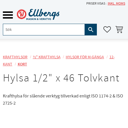
PRISER VISAS
INKL. MOMS
Meny
KUNDVA
FAVORITE
KRAFTHYLSOR
½" KRAFTHYLSA
HYLSOR FÖR M-GÄNGA
12-
KANT
KORT
Hylsa 1/2" x 46 Tolvkant
Krafthylsa för slående verktyg tillverkad enligt ISO 1174-2 & ISO
2725-2