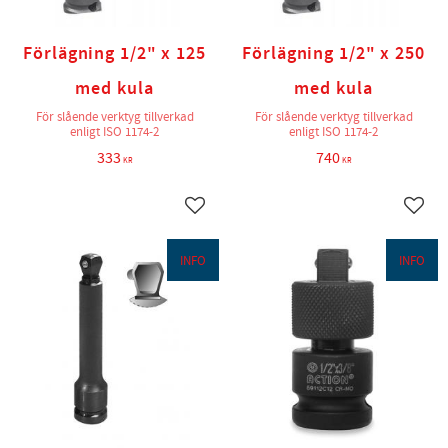
Förlägning 1/2" x 125
Förlägning 1/2" x 250
med kula
med kula
För slående verktyg tillverkad
För slående verktyg tillverkad
enligt ISO 1174-2
enligt ISO 1174-2
333
740
KR
KR
Lägg till i favoriter
Lägg t
INFO
INFO