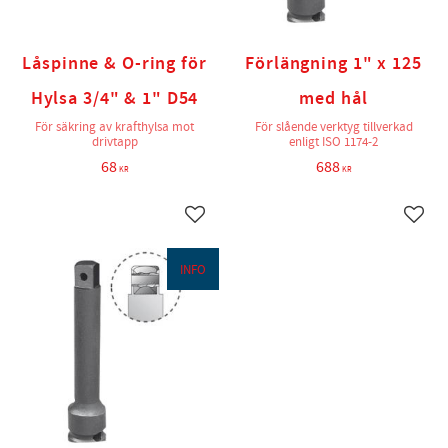
Låspinne & O-ring för
Förlängning 1" x 125
Hylsa 3/4" & 1" D54
med hål
För säkring av krafthylsa mot
För slående verktyg tillverkad
drivtapp
enligt ISO 1174-2
68
688
KR
KR
Lägg till i favoriter
Lägg t
INFO