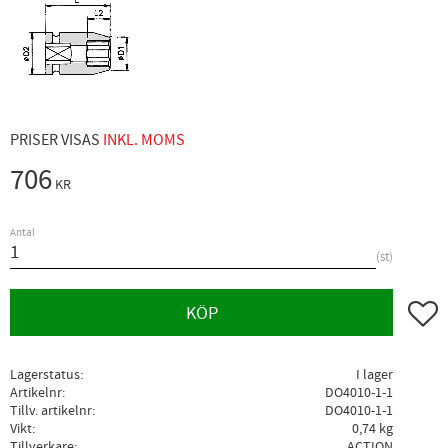
PRISER VISAS
INKL. MOMS
706
KR
Antal
st
Lägg ti
KÖP
Lagerstatus
I lager
Artikelnr
DO4010-1-1
Tillv. artikelnr
DO4010-1-1
Vikt
0,74 kg
Tillverkare
ACTION