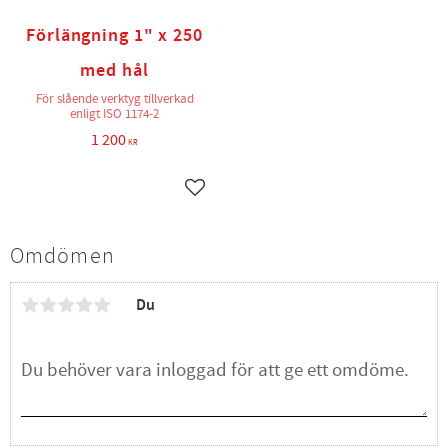
Förlängning 1" x 250
med hål
För slående verktyg tillverkad
enligt ISO 1174-2
1 200
KR
Lägg till i favoriter
Omdömen
Du