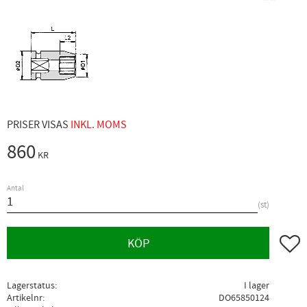
PRISER VISAS
INKL. MOMS
860
KR
Antal
st
Lägg ti
KÖP
Lagerstatus
I lager
Artikelnr
DO65850124