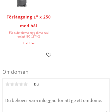
Förlängning 1" x 250
med hål
För slående verktyg tillverkad
enligt ISO 1174-2
1 200
KR
Lägg till i favoriter
Omdömen
Du