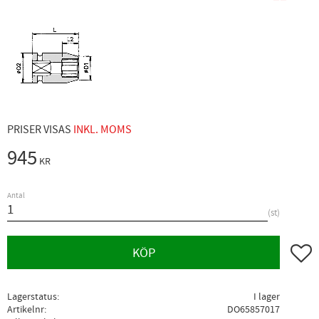
PRISER VISAS
INKL. MOMS
945
KR
Antal
st
Lägg ti
KÖP
Lagerstatus
I lager
Artikelnr
DO65857017