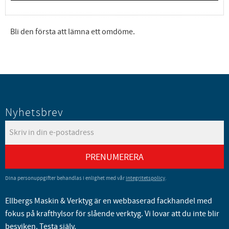
Bli den första att lämna ett omdöme.
Nyhetsbrev
PRENUMERERA
Dina personuppgifter behandlas i enlighet med vår
integritetspolicy
.
Ellbergs Maskin & Verktyg är en webbaserad fackhandel med
fokus på krafthylsor för slående verktyg. Vi lovar att du inte blir
besviken. Testa själv.