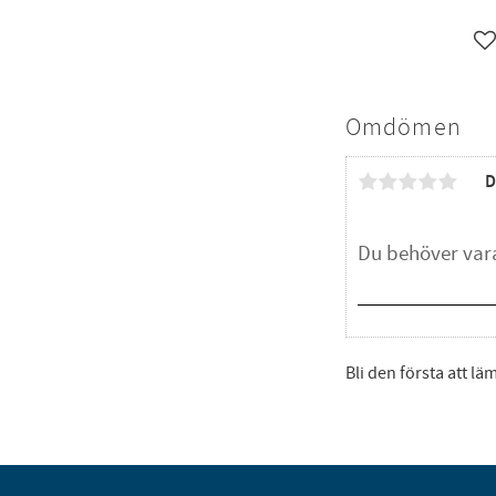
L
Omdömen
D
Bli den första att l