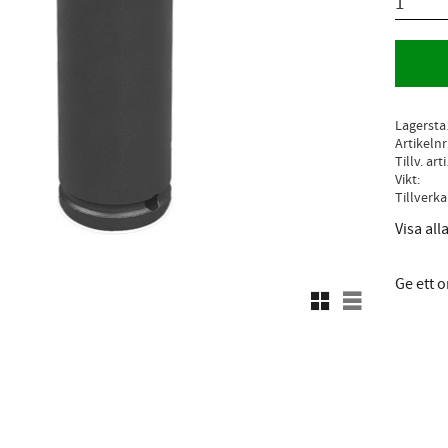
L
Artikelnr
Ti
Vikt
Visa al
Ge ett
Rutnätsvy
Listvy