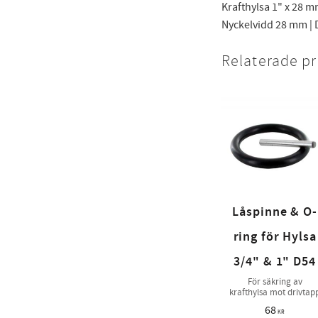
Krafthylsa 1" x 28 m
Nyckelvidd 28 mm | D
Relaterade p
Låspinne & O-
ring för Hylsa
3/4" & 1" D54
För säkring av
krafthylsa mot drivtap
68
KR