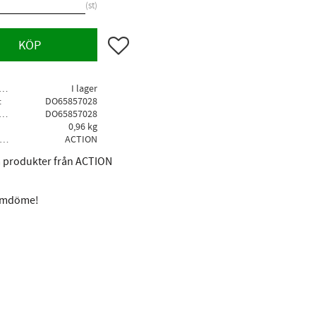
st
Lägg till i favoriter
KÖP
agerstatus
I lager
DO65857028
llv. artikelnr
DO65857028
0,96 kg
Tillverkare
ACTION
la produkter från ACTION
 omdöme!