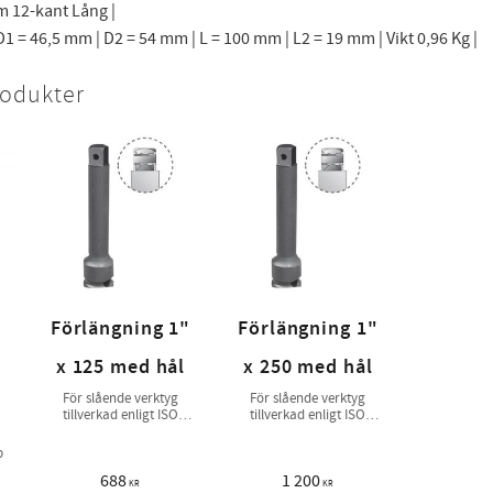
m 12-kant Lång |
1 = 46,5 mm | D2 = 54 mm | L = 100 mm | L2 = 19 mm | Vikt 0,96 Kg |
rodukter
Förlängning 1"
Förlängning 1"
x 125 med hål
x 250 med hål
För slående verktyg
För slående verktyg
tillverkad enligt ISO
tillverkad enligt ISO
1174-2
1174-2
p
688
1 200
KR
KR