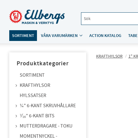
SORTIMENT
VÅRA VARUMÄRKEN
ACTION KATALOG
TABE
KRAFTHYLSOR
1" K
Produktkategorier
SORTIMENT
KRAFTHYLSOR
HYLSSATSER
¼" 6-KANT SKRUVHÅLLARE
⁷⁄₁₆" 6-KANT BITS
MUTTERDRAGARE - TOKU
MOMENTNYCKEL -