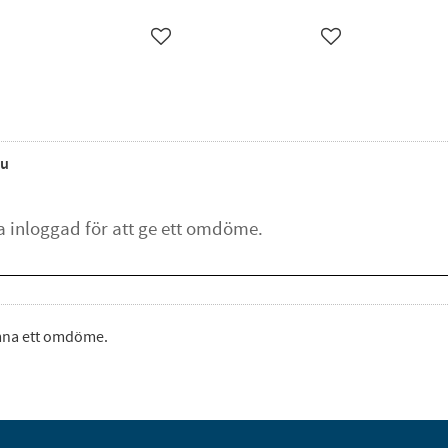
ägg till i favoriter
Lägg till i favoriter
Lägg till i favorite
u
ämna ett omdöme.