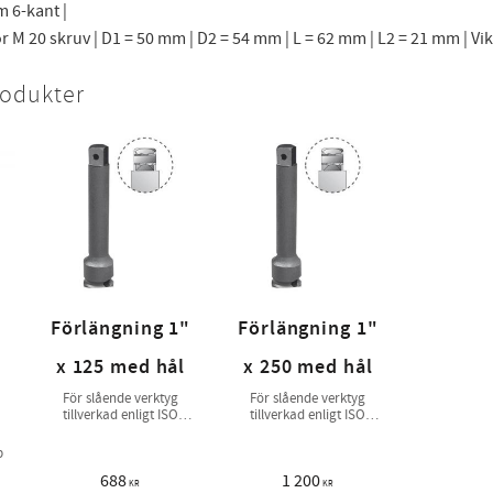
m 6-kant |
 M 20 skruv | D1 = 50 mm | D2 = 54 mm | L = 62 mm | L2 = 21 mm | Vikt
rodukter
Förlängning 1"
Förlängning 1"
x 125 med hål
x 250 med hål
För slående verktyg
För slående verktyg
tillverkad enligt ISO
tillverkad enligt ISO
1174-2
1174-2
p
688
1 200
KR
KR