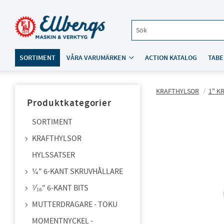
SORTIMENT
VÅRA VARUMÄRKEN
ACTION KATALOG
TABE
KRAFTHYLSOR
1" K
Produktkategorier
SORTIMENT
KRAFTHYLSOR
HYLSSATSER
¼" 6-KANT SKRUVHÅLLARE
⁷⁄₁₆" 6-KANT BITS
MUTTERDRAGARE - TOKU
MOMENTNYCKEL -