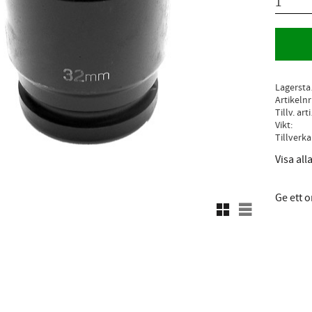
L
Artikelnr
Ti
Vikt
Visa al
Ge ett
Rutnätsvy
Listvy