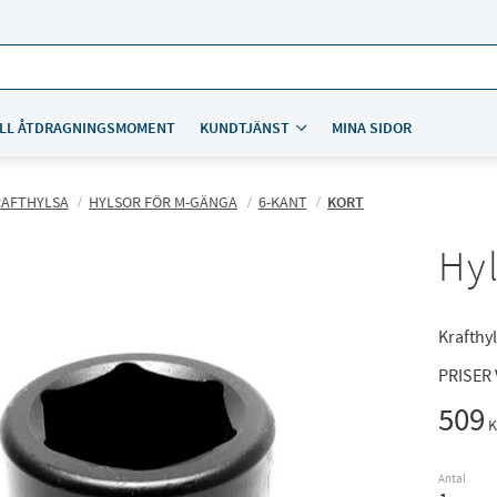
LL ÅTDRAGNINGSMOMENT
KUNDTJÄNST
MINA SIDOR
RAFTHYLSA
HYLSOR FÖR M-GÄNGA
6-KANT
KORT
Hyl
Krafthyl
PRISER
509
K
Antal