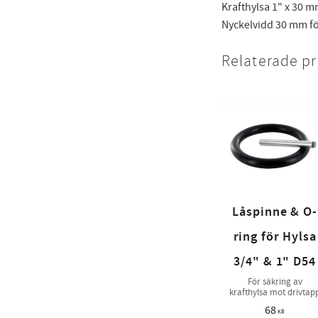
Krafthylsa 1" x 30 m
Nyckelvidd 30 mm för
Relaterade p
Låspinne & O-
ring för Hylsa
3/4" & 1" D54
För säkring av
krafthylsa mot drivtap
68
KR