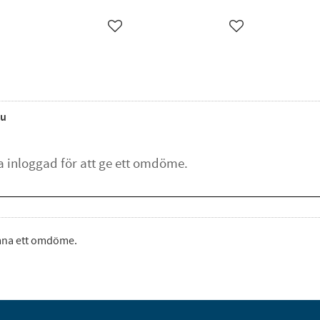
ägg till i favoriter
Lägg till i favoriter
Lägg till i favorite
u
ämna ett omdöme.