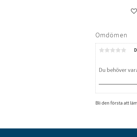
L
Omdömen
D
Bli den första att l