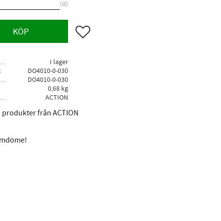
st
Lägg till i favoriter
KÖP
agerstatus
I lager
DO4010-0-030
llv. artikelnr
DO4010-0-030
0,68 kg
Tillverkare
ACTION
la produkter från ACTION
 omdöme!