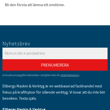
Bli den första att lämna ett omdöme.
Nyhetsbrev
PRENUMERERA
Dina personuppgifter behandlas i enlighet med vår
integritetspolicy
.
Ellbergs Maskin & Verktyg är en webbaserad fackhandel med
fokus på krafthylsor för slående verktyg. Vi lovar att du inte blir
besviken. Testa själv.
Ellbergs Maskin & Verktyg