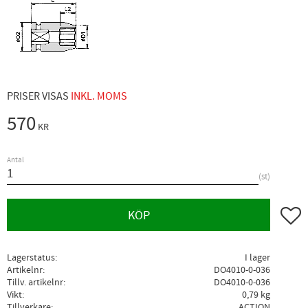
PRISER VISAS
INKL. MOMS
570
KR
Antal
st
Lägg ti
KÖP
Lagerstatus
I lager
Artikelnr
DO4010-0-036
Tillv. artikelnr
DO4010-0-036
Vikt
0,79 kg
Tillverkare
ACTION