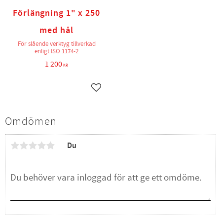
Förlängning 1" x 250
med hål
För slående verktyg tillverkad
enligt ISO 1174-2
1 200
KR
Lägg till i favoriter
Omdömen
Du