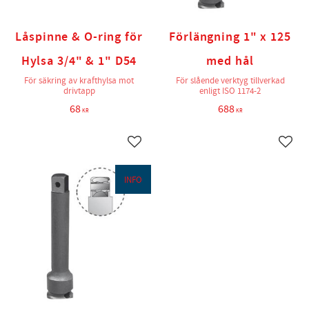
Låspinne & O-ring för
Förlängning 1" x 125
Hylsa 3/4" & 1" D54
med hål
För säkring av krafthylsa mot
För slående verktyg tillverkad
drivtapp
enligt ISO 1174-2
68
688
KR
KR
Lägg till i favoriter
Lägg t
INFO