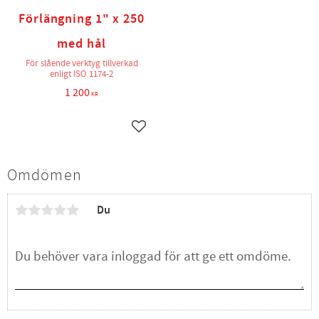
Förlängning 1" x 250
med hål
För slående verktyg tillverkad
enligt ISO 1174-2
1 200
KR
Lägg till i favoriter
Omdömen
Du