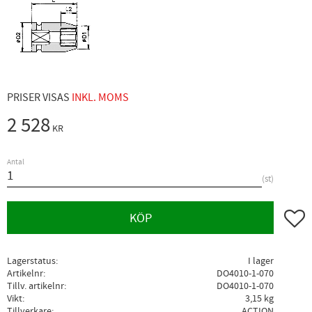
PRISER VISAS
INKL. MOMS
2 528
KR
Antal
st
Lägg ti
KÖP
Lagerstatus
I lager
Artikelnr
DO4010-1-070
Tillv. artikelnr
DO4010-1-070
Vikt
3,15 kg
Tillverkare
ACTION