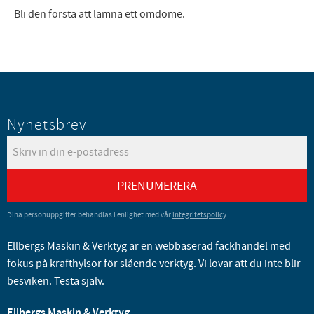
Bli den första att lämna ett omdöme.
Nyhetsbrev
PRENUMERERA
Dina personuppgifter behandlas i enlighet med vår
integritetspolicy
.
Ellbergs Maskin & Verktyg är en webbaserad fackhandel med
fokus på krafthylsor för slående verktyg. Vi lovar att du inte blir
besviken. Testa själv.
Ellbergs Maskin & Verktyg