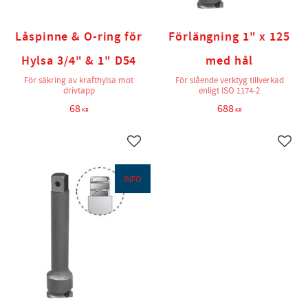
Låspinne & O-ring för
Förlängning 1" x 125
Hylsa 3/4" & 1" D54
med hål
För säkring av krafthylsa mot
För slående verktyg tillverkad
drivtapp
enligt ISO 1174-2
68
688
KR
KR
Lägg till i favoriter
Lägg t
INFO