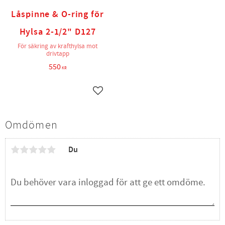
Låspinne & O-ring för
Hylsa 2-1/2" D127
För säkring av krafthylsa mot
drivtapp
550
KR
Lägg till i favoriter
Omdömen
Du