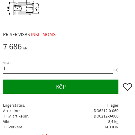
PRISER VISAS
INKL. MOMS
7 686
KR
Antal
st
Lägg ti
KÖP
Lagerstatus
I lager
Artikelnr
DO6212-0-060
Tillv. artikelnr
DO6212-0-060
Vikt
8,4 kg
Tillverkare
ACTION