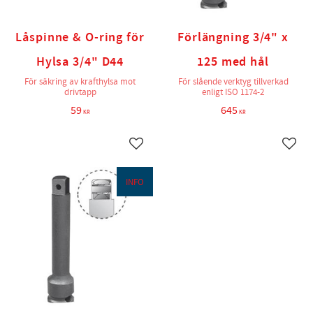
Låspinne & O-ring för
Förlängning 3/4" x
Hylsa 3/4" D44
125 med hål
För säkring av krafthylsa mot
För slående verktyg tillverkad
drivtapp
enligt ISO 1174-2
59
645
KR
KR
Lägg till i favoriter
Lägg t
INFO