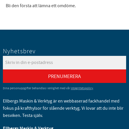
Bli den första att lämna ett omdöme.
Nyhetsbrev
PRENUMERERA
Dina personuppgifter behandlas i enlighet med vår
integritetspolicy
.
Ellbergs Maskin & Verktyg är en webbaserad fackhandel med
fokus på krafthylsor för slående verktyg. Vi lovar att du inte blir
besviken. Testa själv.
Ellbergs Maskin & Verktyg