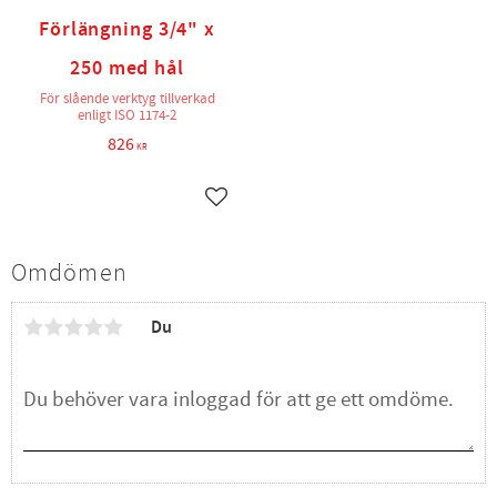
Förlängning 3/4" x
250 med hål
För slående verktyg tillverkad
enligt ISO 1174-2
826
KR
Lägg till i favoriter
Omdömen
Du