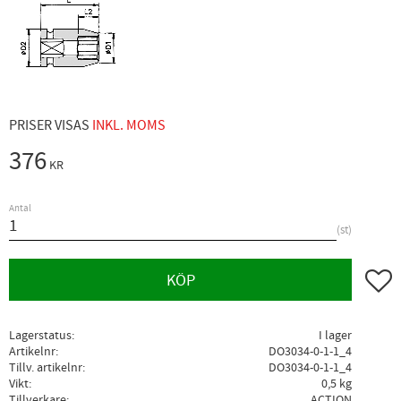
PRISER VISAS
INKL. MOMS
376
KR
Antal
st
Lägg ti
KÖP
Lagerstatus
I lager
Artikelnr
DO3034-0-1-1_4
Tillv. artikelnr
DO3034-0-1-1_4
Vikt
0,5 kg
Tillverkare
ACTION