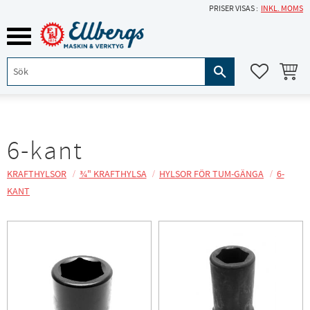
PRISER VISAS
INKL. MOMS
Meny
KUNDVA
FAVORITE
6-kant
KRAFTHYLSOR
¾" KRAFTHYLSA
HYLSOR FÖR TUM-GÄNGA
6-
KANT