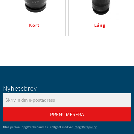
Kort
Lång
Nyhetsbrev
PRENUMERERA
Dina personuppgifter behandlas i enlighet med vår
integritetspolicy
.