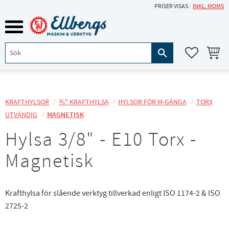
PRISER VISAS
INKL. MOMS
Meny
KUNDVA
FAVORITE
KRAFTHYLSOR
⅜" KRAFTHYLSA
HYLSOR FÖR M-GÄNGA
TORX
UTVÄNDIG
MAGNETISK
Hylsa 3/8" - E10 Torx -
Magnetisk
Krafthylsa för slående verktyg tillverkad enligt ISO 1174-2 & ISO
2725-2