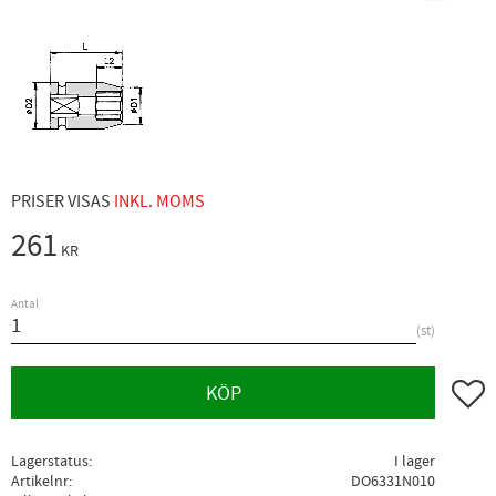
PRISER VISAS
INKL. MOMS
261
KR
Antal
st
Lägg ti
KÖP
Lagerstatus
I lager
Artikelnr
DO6331N010