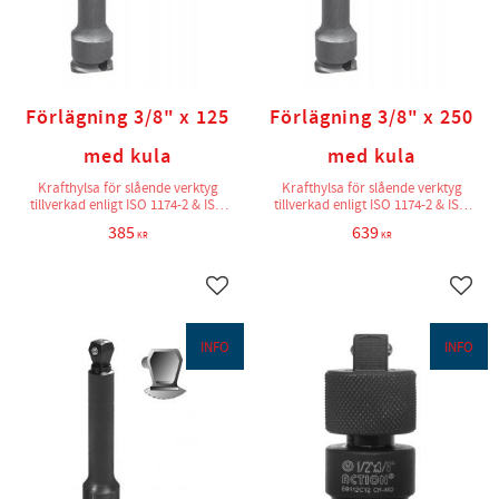
Förlägning 3/8" x 125
Förlägning 3/8" x 250
med kula
med kula
Krafthylsa för slående verktyg
Krafthylsa för slående verktyg
tillverkad enligt ISO 1174-2 & ISO
tillverkad enligt ISO 1174-2 & ISO
2725-2
2725-2
385
639
KR
KR
Lägg till i favoriter
Lägg t
INFO
INFO