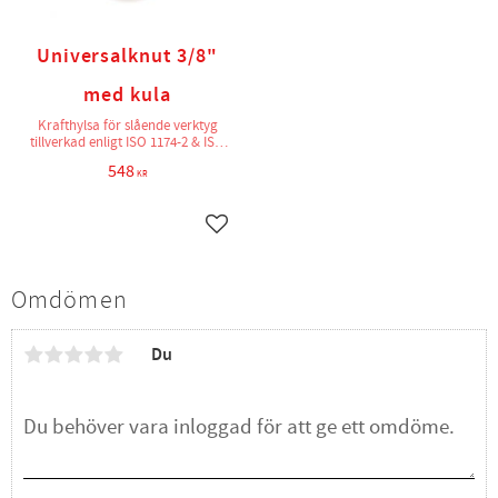
Universalknut 3/8"
med kula
Krafthylsa för slående verktyg
tillverkad enligt ISO 1174-2 & ISO
2725-2
548
KR
Lägg till i favoriter
Omdömen
Du