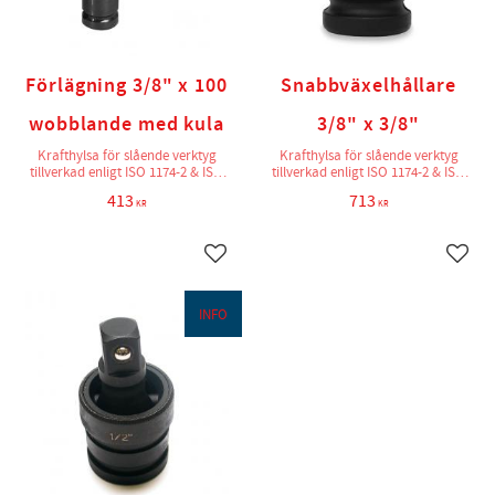
Förlägning 3/8" x 100
Snabbväxelhållare
wobblande med kula
3/8" x 3/8"
Krafthylsa för slående verktyg
Krafthylsa för slående verktyg
tillverkad enligt ISO 1174-2 & ISO
tillverkad enligt ISO 1174-2 & ISO
2725-2
2725-2
413
713
KR
KR
Lägg till i favoriter
Lägg t
INFO