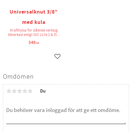
Universalknut 3/8"
med kula
Krafthylsa för slående verktyg
tillverkad enligt ISO 1174-2 & ISO
2725-2
548
KR
Lägg till i favoriter
Omdömen
Du