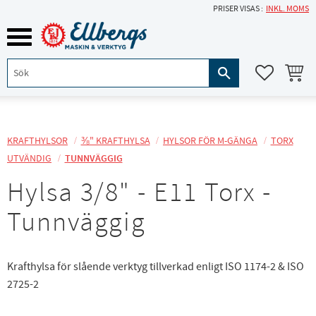
PRISER VISAS
INKL. MOMS
Meny
KUNDVA
FAVORITE
KRAFTHYLSOR
⅜" KRAFTHYLSA
HYLSOR FÖR M-GÄNGA
TORX
UTVÄNDIG
TUNNVÄGGIG
Hylsa 3/8" - E11 Torx -
Tunnväggig
Krafthylsa för slående verktyg tillverkad enligt ISO 1174-2 & ISO
2725-2