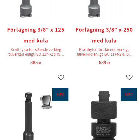
Förlägning 3/8" x 125
Förlägning 3/8" x 250
med kula
med kula
Krafthylsa för slående verktyg
Krafthylsa för slående verktyg
tillverkad enligt ISO 1174-2 & ISO
tillverkad enligt ISO 1174-2 & ISO
2725-2
2725-2
385
639
KR
KR
Lägg till i favoriter
Lägg t
INFO
INFO