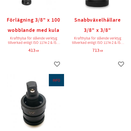
Förlägning 3/8" x 100
Snabbväxelhållare
wobblande med kula
3/8" x 3/8"
Krafthylsa för slående verktyg
Krafthylsa för slående verktyg
tillverkad enligt ISO 1174-2 & ISO
tillverkad enligt ISO 1174-2 & ISO
2725-2
2725-2
413
713
KR
KR
Lägg till i favoriter
Lägg t
INFO