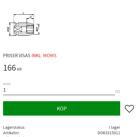
PRISER VISAS
INKL. MOMS
166
KR
Antal
st
Lägg ti
KÖP
Lagerstatus
I lager
Artikelnr
DO63315011