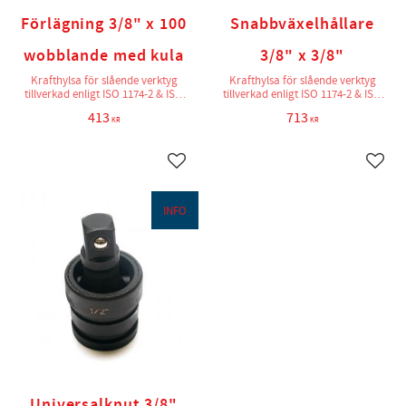
Förlägning 3/8" x 100
Snabbväxelhållare
wobblande med kula
3/8" x 3/8"
Krafthylsa för slående verktyg
Krafthylsa för slående verktyg
tillverkad enligt ISO 1174-2 & ISO
tillverkad enligt ISO 1174-2 & ISO
2725-2
2725-2
413
713
KR
KR
Lägg till i favoriter
Lägg t
INFO
Universalknut 3/8"