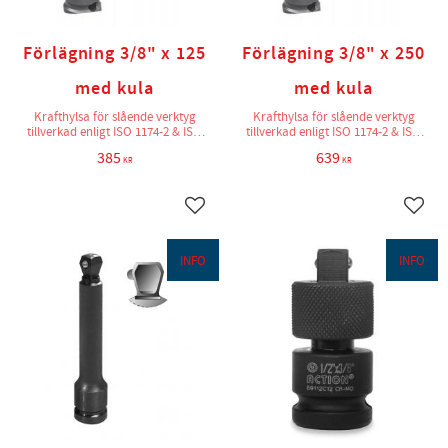
Förlägning 3/8" x 125
Förlägning 3/8" x 250
med kula
med kula
Krafthylsa för slående verktyg
Krafthylsa för slående verktyg
tillverkad enligt ISO 1174-2 & ISO
tillverkad enligt ISO 1174-2 & ISO
2725-2
2725-2
385
639
KR
KR
Lägg till i favoriter
Lägg t
INFO
INFO