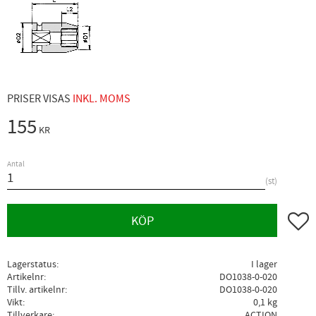
PRISER VISAS
INKL. MOMS
155
KR
Antal
st
Lägg ti
KÖP
Lagerstatus
I lager
Artikelnr
DO1038-0-020
Tillv. artikelnr
DO1038-0-020
Vikt
0,1 kg
Tillverkare
ACTION