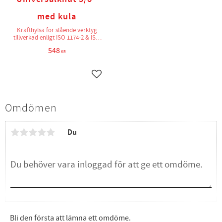
med kula
Krafthylsa för slående verktyg
tillverkad enligt ISO 1174-2 & ISO
2725-2
548
KR
Lägg till i favoriter
Omdömen
Du
Bli den första att lämna ett omdöme.