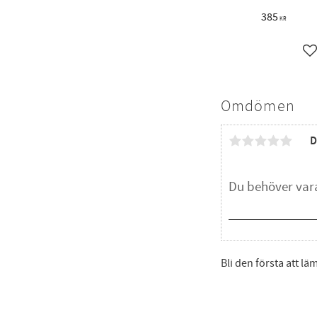
385
KR
L
Omdömen
D
Bli den första att l