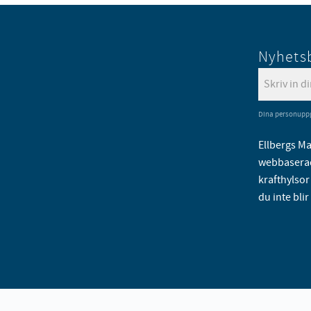
Nyhets
Dina personuppg
Ellbergs Ma
webbaserad
krafthylsor 
du inte blir