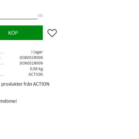
st
Lägg till i favoriter
KÖP
agerstatus
I lager
DO6051R009
llv. artikelnr
DO6051R009
0,08 kg
Tillverkare
ACTION
la produkter från ACTION
 omdöme!