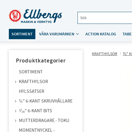
SORTIMENT
VÅRA VARUMÄRKEN
ACTION KATALOG
TABE
KRAFTHYLSOR
⅜" K
Produktkategorier
SORTIMENT
KRAFTHYLSOR
HYLSSATSER
¼" 6-KANT SKRUVHÅLLARE
⁷⁄₁₆" 6-KANT BITS
MUTTERDRAGARE - TOKU
MOMENTNYCKEL -