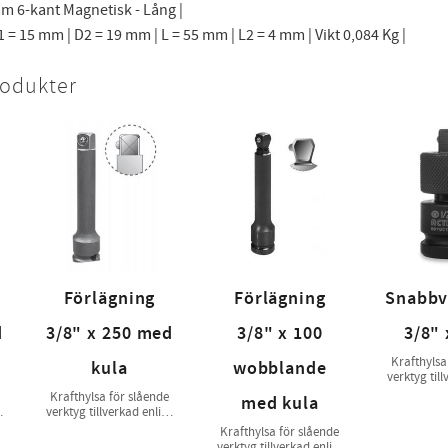
mm 6-kant Magnetisk - Lång |
 = 15 mm | D2 = 19 mm | L = 55 mm | L2 = 4 mm | Vikt 0,084 Kg |
rodukter
Förlägning
Förlägning
Snabbv
d
3/8" x 250 med
3/8" x 100
3/8" 
Krafthylsa
kula
wobblande
verktyg till
ISO 1174-2 
Krafthylsa för slående
med kula
t
verktyg tillverkad enligt
2
ISO 1174-2 & ISO 2725-2
Krafthylsa för slående
verktyg tillverkad enligt