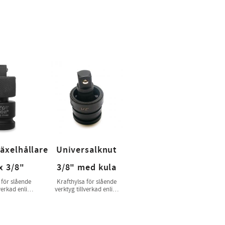
äxelhållare
Universalknut
x 3/8"
3/8" med kula
 för slående
Krafthylsa för slående
verkad enligt
verktyg tillverkad enligt
& ISO 2725-2
ISO 1174-2 & ISO 2725-2