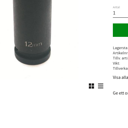
Antal
L
Artikelnr
Ti
Vikt
Visa al
Rutnätsvy
Listvy
Ge ett