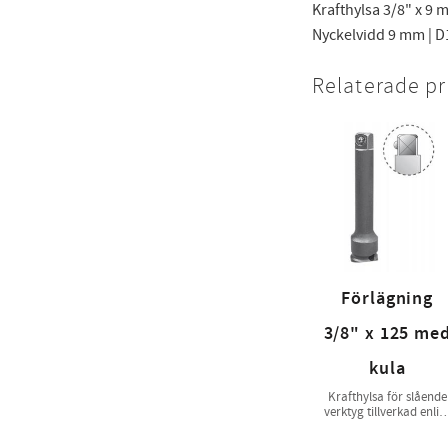
Krafthylsa 3/8" x 9 
Nyckelvidd 9 mm | D1
Relaterade p
Förlägning
3/8" x 125 me
kula
Krafthylsa för slående
verktyg tillverkad enlig
ISO 1174-2 & ISO 2725-