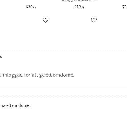
ISO 1174-2 & ISO 2725-2
639
413
7
KR
KR
ägg till i favoriter
Lägg till i favoriter
Lägg till i favorite
u
ämna ett omdöme.