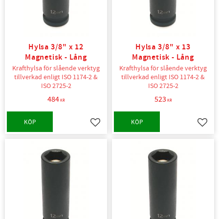
Hylsa 3/8" x 12
Hylsa 3/8" x 13
Magnetisk - Lång
Magnetisk - Lång
Krafthylsa för slående verktyg
Krafthylsa för slående verktyg
tillverkad enligt ISO 1174-2 &
tillverkad enligt ISO 1174-2 &
ISO 2725-2
ISO 2725-2
484
523
KR
KR
KÖP
KÖP
Lägg till i favoriter
Lägg t