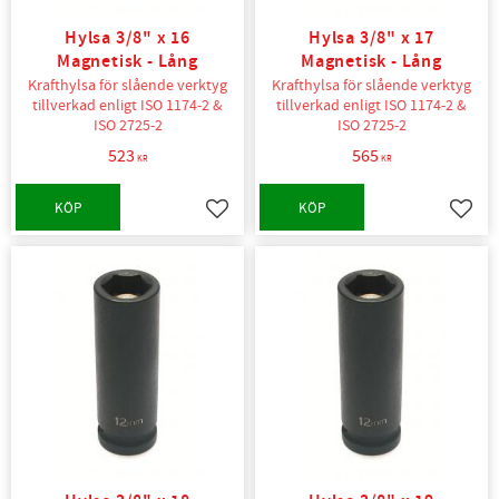
Hylsa 3/8" x 16
Hylsa 3/8" x 17
Magnetisk - Lång
Magnetisk - Lång
Krafthylsa för slående verktyg
Krafthylsa för slående verktyg
tillverkad enligt ISO 1174-2 &
tillverkad enligt ISO 1174-2 &
ISO 2725-2
ISO 2725-2
523
565
KR
KR
KÖP
KÖP
Lägg till i favoriter
Lägg t