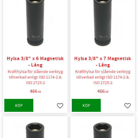
Hylsa 3/8" x 6 Magnetisk
Hylsa 3/8" x 7 Magnetisk
- Lång
- Lång
Krafthylsa för slående verktyg
Krafthylsa för slående verktyg
tillverkad enligt ISO 1174-2 &
tillverkad enligt ISO 1174-2 &
ISO 2725-2
ISO 2725-2
466
466
KR
KR
KÖP
KÖP
Lägg till i favoriter
Lägg t