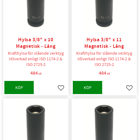
Hylsa 3/8" x 10
Hylsa 3/8" x 11
Magnetisk - Lång
Magnetisk - Lång
Krafthylsa för slående verktyg
Krafthylsa för slående verktyg
tillverkad enligt ISO 1174-2 &
tillverkad enligt ISO 1174-2 &
ISO 2725-2
ISO 2725-2
484
484
KR
KR
KÖP
KÖP
Lägg till i favoriter
Lägg t