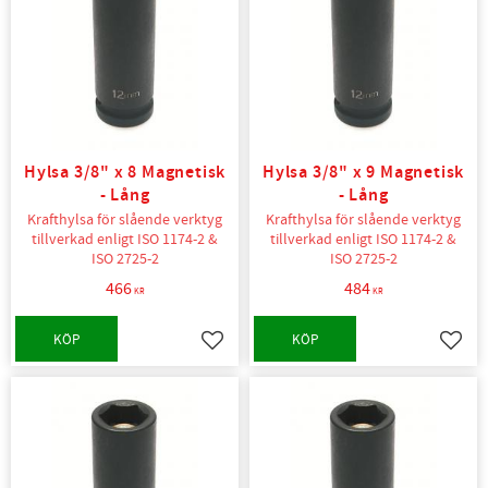
Hylsa 3/8" x 8 Magnetisk
Hylsa 3/8" x 9 Magnetisk
- Lång
- Lång
Krafthylsa för slående verktyg
Krafthylsa för slående verktyg
tillverkad enligt ISO 1174-2 &
tillverkad enligt ISO 1174-2 &
ISO 2725-2
ISO 2725-2
466
484
KR
KR
KÖP
KÖP
Lägg till i favoriter
Lägg t