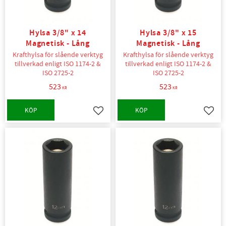
Hylsa 3/8" x 14
Hylsa 3/8" x 15
Magnetisk - Lång
Magnetisk - Lång
Krafthylsa för slående verktyg
Krafthylsa för slående verktyg
tillverkad enligt ISO 1174-2 &
tillverkad enligt ISO 1174-2 &
ISO 2725-2
ISO 2725-2
523
523
KR
KR
KÖP
KÖP
Lägg till i favoriter
Lägg t