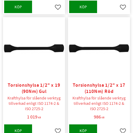
KÖP
KÖP
Lägg till i favoriter
Lägg t
Torsionshylsa 1/2" x 19
Torsionshylsa 1/2" x 17
(90Nm) Gul
(110Nm) Röd
Krafthylsa för slående verktyg
Krafthylsa för slående verktyg
tillverkad enligt ISO 1174-2 &
tillverkad enligt ISO 1174-2 &
ISO 2725-2
ISO 2725-2
1 019
986
KR
KR
KÖP
KÖP