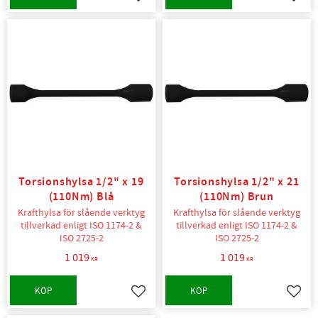
Lägg till i favoriter
Lägg t
Torsionshylsa 1/2" x 19
Torsionshylsa 1/2" x 21
(110Nm) Blå
(110Nm) Brun
Krafthylsa för slående verktyg
Krafthylsa för slående verktyg
tillverkad enligt ISO 1174-2 &
tillverkad enligt ISO 1174-2 &
ISO 2725-2
ISO 2725-2
1 019
1 019
KR
KR
KÖP
KÖP
Lägg till i favoriter
Lägg t