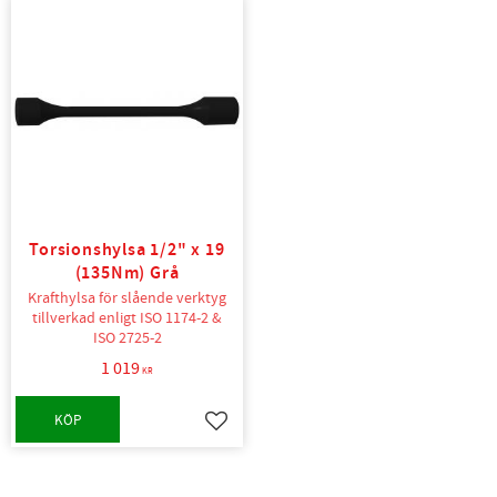
Torsionshylsa 1/2" x 19
(135Nm) Grå
Krafthylsa för slående verktyg
tillverkad enligt ISO 1174-2 &
ISO 2725-2
1 019
KR
KÖP
Lägg till i favoriter