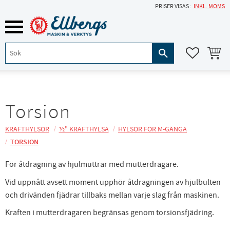
PRISER VISAS
INKL. MOMS
Meny
KUNDVA
FAVORITE
Torsion
KRAFTHYLSOR
½" KRAFTHYLSA
HYLSOR FÖR M-GÄNGA
TORSION
För åtdragning av hjulmuttrar med mutterdragare.
Vid uppnått avsett moment upphör åtdragningen av hjulbulten
och drivänden fjädrar tillbaks mellan varje slag från maskinen.
Kraften i mutterdragaren begränsas genom torsionsfjädring.