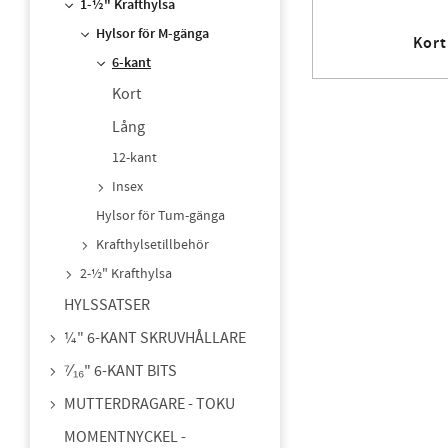
1-½" Krafthylsa
Hylsor för M-gänga
Kort
6-kant
Kort
Lång
12-kant
Insex
Hylsor för Tum-gänga
Krafthylsetillbehör
2-½" Krafthylsa
HYLSSATSER
¼" 6-KANT SKRUVHÅLLARE
⁷⁄₁₆" 6-KANT BITS
MUTTERDRAGARE - TOKU
MOMENTNYCKEL -