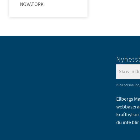
NOVATORK
Nyhets
Dina personuppg
Ellbergs Ma
webbaserad
krafthylsor 
du inte blir