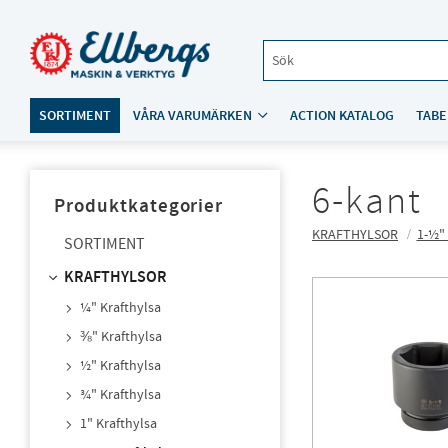
SORTIMENT
VÅRA VARUMÄRKEN
ACTION KATALOG
TABE
6-kant
Produktkategorier
KRAFTHYLSOR
1-½"
SORTIMENT
KRAFTHYLSOR
¼" Krafthylsa
⅜" Krafthylsa
½" Krafthylsa
¾" Krafthylsa
1" Krafthylsa