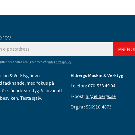
brev
PRENU
ifter behandlas i enlighet med vår
integritetspolicy
.
skin & Verktyg är en
Ellbergs Maskin & Verktyg
 fackhandel med fokus på
Telefon:
070-533 49 04
för slående verktyg. Vi lovar att
E-post:
hj@ellbergs.se
 besviken. Testa själv.
Org.nr: 556916-4873