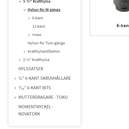
1-½" Krafthylsa
Hylsor för M-gänga
6-kant
6-kan
12-kant
Insex
Hylsor för Tum-gänga
Krafthylsetillbehör
2-½" Krafthylsa
HYLSSATSER
¼" 6-KANT SKRUVHÅLLARE
⁷⁄₁₆" 6-KANT BITS
MUTTERDRAGARE - TOKU
MOMENTNYCKEL -
NOVATORK