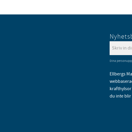
Nyhets
Dina personuppg
Ellbergs Ma
webbaserad
krafthylsor 
du inte blir