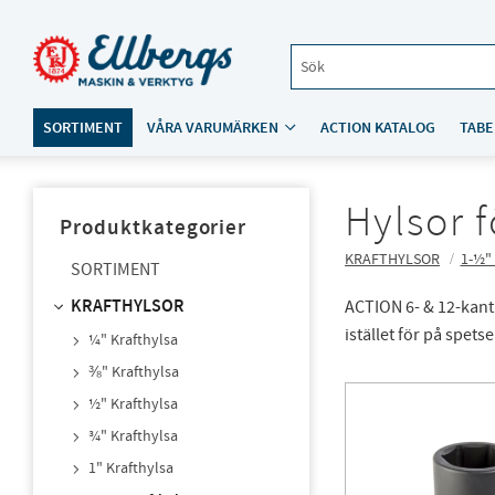
SORTIMENT
VÅRA VARUMÄRKEN
ACTION KATALOG
TABE
Hylsor 
Produktkategorier
KRAFTHYLSOR
1-½"
SORTIMENT
KRAFTHYLSOR
ACTION 6- & 12-kant
istället för på spets
¼" Krafthylsa
⅜" Krafthylsa
½" Krafthylsa
¾" Krafthylsa
1" Krafthylsa